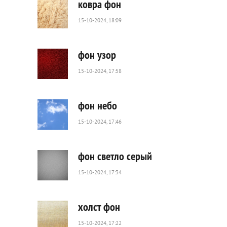
ковра фон
15-10-2024, 18:09
122
0
фон узор
15-10-2024, 17:58
96
0
фон небо
15-10-2024, 17:46
2
167
0
фон светло серый
15-10-2024, 17:34
113
0
холст фон
15-10-2024, 17:22