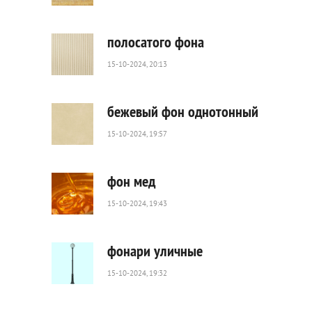
101
0
полосатого фона
15-10-2024, 20:13
39
0
бежевый фон однотонный
15-10-2024, 19:57
1
537
0
фон мед
15-10-2024, 19:43
67
0
фонари уличные
15-10-2024, 19:32
60
0