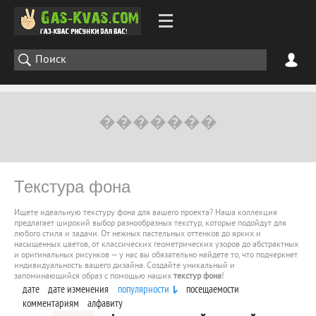
Текстура фона
Ищете идеальную текстуру фона для вашего проекта? Наша коллекция
предлагает широкий выбор разнообразных текстур, которые подойдут для
любого стиля и задачи. От нежных пастельных оттенков до ярких и
насыщенных цветов, от классических геометрических узоров до абстрактных
и оригинальных рисунков — у нас вы обязательно найдете то, что подчеркнет
индивидуальность вашего дизайна. Создайте уникальный и
запоминающийся образ с помощью наших
текстур фона
!
дате
дате изменения
популярности
посещаемости
комментариям
алфавиту