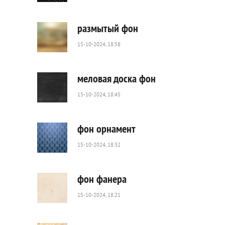
63
0
размытый фон
15-10-2024, 18:58
271
0
меловая доска фон
15-10-2024, 18:45
140
0
фон орнамент
15-10-2024, 18:32
113
0
фон фанера
15-10-2024, 18:21
101
0