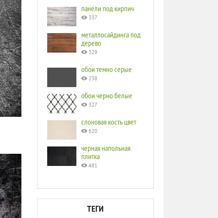
панели под кирпич
337
металлосайдинга под
дерево
329
обои темно серые
238
обои черно белые
327
слоновая кость цвет
620
черная напольная
плитка
481
ТЕГИ