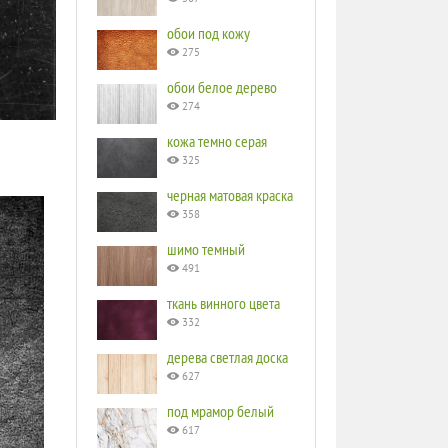
обои под кожу
275
обои белое дерево
274
кожа темно серая
325
черная матовая краска
358
шимо темный
491
ткань винного цвета
332
дерева светлая доска
627
под мрамор белый
617