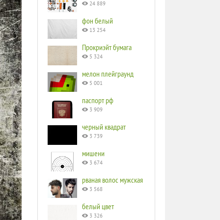
24 889
фон белый
13 254
Прокриэйт бумага
5 324
мелон плейграунд
5 001
паспорт рф
3 909
черный квадрат
3 739
мишени
3 674
рваная волос мужская
3 568
белый цвет
3 326