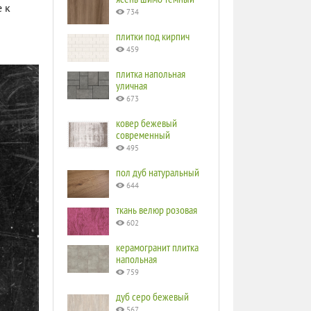
 к
734
плитки под кирпич
459
плитка напольная
уличная
673
ковер бежевый
современный
495
пол дуб натуральный
644
ткань велюр розовая
602
керамогранит плитка
напольная
759
дуб серо бежевый
567