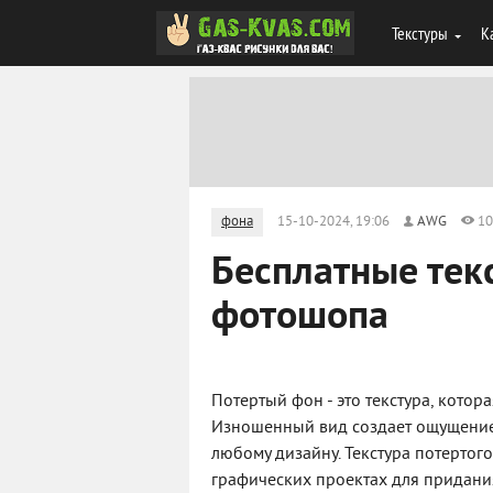
Текстуры
К
фона
15-10-2024, 19:06
AWG
10
Бесплатные тек
фотошопа
Потертый фон - это текстура, кото
Изношенный вид создает ощущение 
любому дизайну. Текстура потертого
графических проектах для придания