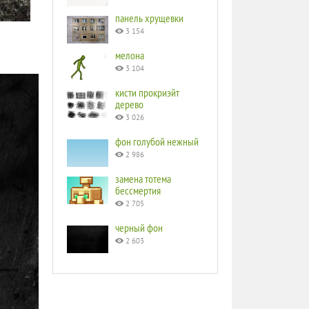
панель хрущевки
3 154
мелона
3 104
кисти прокриэйт
дерево
3 026
фон голубой нежный
2 986
замена тотема
бессмертия
2 705
черный фон
2 603