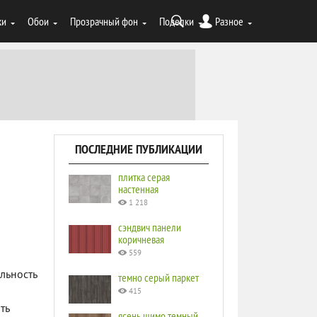
ки
Обои
Прозрачный фон
Поделки
Разное
ПОСЛЕДНИЕ ПУБЛИКАЦИИ
плитка серая
настенная
1 218
сэндвич панели
коричневая
559
льность
темно серый паркет
415
ть
ясень шимо темный