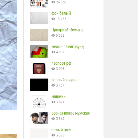
24 830
фон белый
13 253
Прокриэйт бумага
5 322
мелон плейграунд
4 987
паспорт рф
3 905
черный квадрат
3 737
мишени
3 671
рваная волос мужская
3 562
белый цвет
3 325