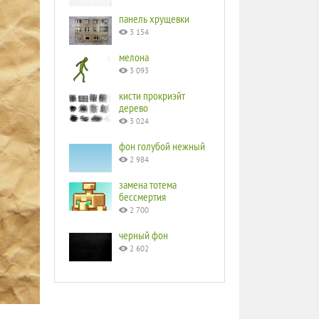
панель хрущевки
3 154
мелона
3 093
кисти прокриэйт
дерево
3 024
фон голубой нежный
2 984
замена тотема
бессмертия
2 700
черный фон
2 602