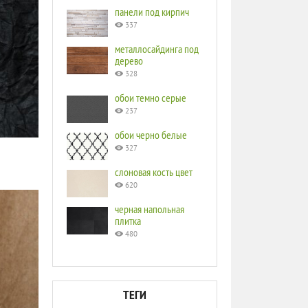
панели под кирпич
337
металлосайдинга под
дерево
328
обои темно серые
237
обои черно белые
327
слоновая кость цвет
620
черная напольная
плитка
480
ТЕГИ