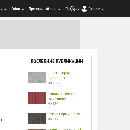
ки
Обои
Прозрачный фон
Поделки
Разное
ПОСЛЕДНИЕ ПУБЛИКАЦИИ
плитка серая
настенная
1 217
сэндвич панели
коричневая
559
я
темно серый паркет
от
415
ясень шимо темный