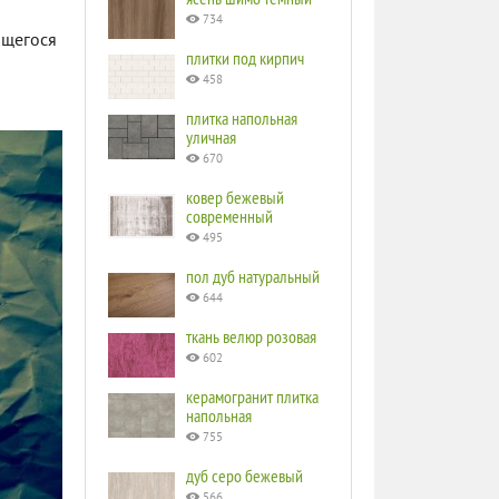
734
ющегося
плитки под кирпич
458
плитка напольная
уличная
670
ковер бежевый
современный
495
пол дуб натуральный
644
ткань велюр розовая
602
керамогранит плитка
напольная
755
дуб серо бежевый
566