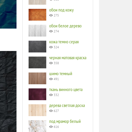
обои под кожу
275
обои белое дерево
274
кожа темно серая
324
черная матовая краска
358
шимо темный
491
ткань винного цвета
332
дерева светлая доска
627
под мрамор белый
616