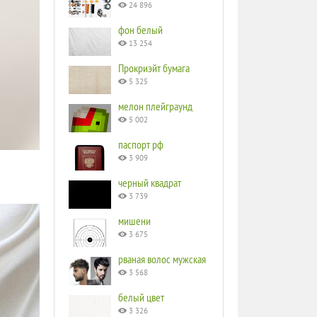
24 896
фон белый
13 254
Прокриэйт бумага
5 325
мелон плейграунд
5 002
паспорт рф
3 909
черный квадрат
3 739
мишени
3 675
рваная волос мужская
3 568
белый цвет
3 326