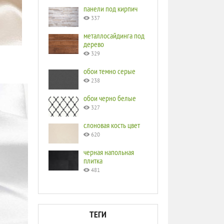
панели под кирпич
337
металлосайдинга под
дерево
329
обои темно серые
238
обои черно белые
327
слоновая кость цвет
620
черная напольная
плитка
481
ТЕГИ