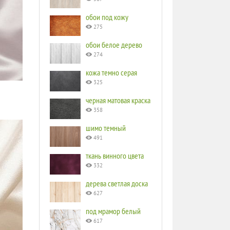
обои под кожу
275
обои белое дерево
274
кожа темно серая
325
черная матовая краска
358
шимо темный
491
ткань винного цвета
332
дерева светлая доска
627
под мрамор белый
617