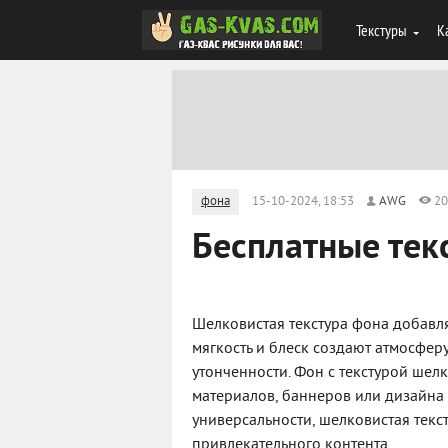
Текстуры
К
фона
15-10-2024, 18:53
AWG
20
Бесплатные тек
Шелковистая текстура фона добавля
мягкость и блеск создают атмосфе
утонченности. Фон с текстурой ше
материалов, баннеров или дизайна 
универсальности, шелковистая текс
привлекательного контента.