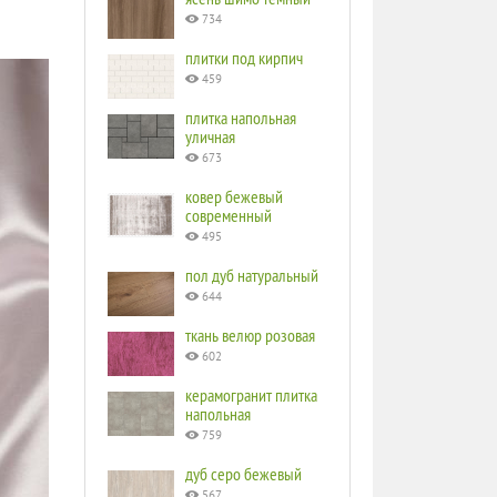
734
плитки под кирпич
459
плитка напольная
уличная
673
ковер бежевый
современный
495
пол дуб натуральный
644
ткань велюр розовая
602
керамогранит плитка
напольная
759
дуб серо бежевый
567