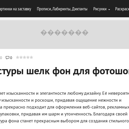
артинки на заставку
Прописи, Лабиринты, Диктанты
Рисунки
Раскрас
0
0
стуры шелк фон для фотошо
ет изысканности и элегантности любому дизайну. Её невероят
ру изысканности и роскоши, придавая ощущение нежности и
лка прекрасно подходит для оформления веб-сайтов, рекламны
упаковки, придавая им шарм и утонченность. Благодаря своей
тура фона станет прекрасным выбором для создания стильного