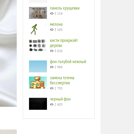
панель хрущевки
3 154
мелона
3 105
кисти прокриэйт
дерево
3 026
фон голубой нежный
2 986
замена тотема
бессмертия
2 705
черный фон
2 603