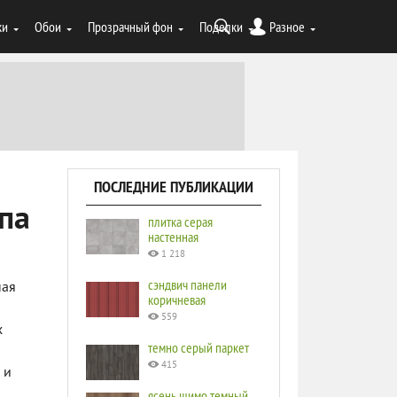
ки
Обои
Прозрачный фон
Поделки
Разное
ПОСЛЕДНИЕ ПУБЛИКАЦИИ
па
плитка серая
настенная
1 218
сэндвич панели
ная
коричневая
559
х
темно серый паркет
415
 и
ясень шимо темный