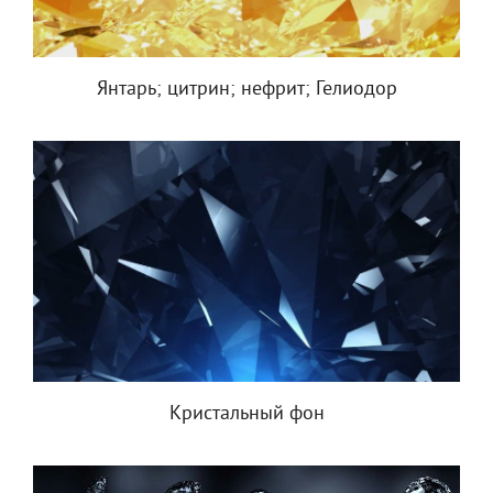
Янтарь; цитрин; нефрит; Гелиодор
Кристальный фон