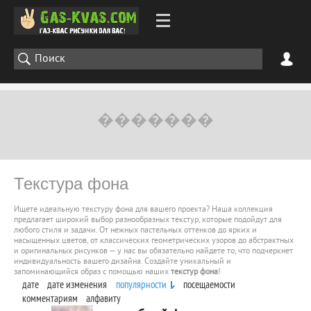
Текстура фона
Ищете идеальную текстуру фона для вашего проекта? Наша коллекция
предлагает широкий выбор разнообразных текстур, которые подойдут для
любого стиля и задачи. От нежных пастельных оттенков до ярких и
насыщенных цветов, от классических геометрических узоров до абстрактных
и оригинальных рисунков — у нас вы обязательно найдете то, что подчеркнет
индивидуальность вашего дизайна. Создайте уникальный и
запоминающийся образ с помощью наших
текстур фона
!
дате
дате изменения
популярности
посещаемости
комментариям
алфавиту