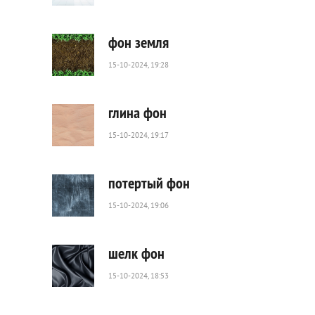
79
0
фон земля
15-10-2024, 19:28
50
0
глина фон
15-10-2024, 19:17
72
0
потертый фон
15-10-2024, 19:06
103
0
шелк фон
15-10-2024, 18:53
200
0