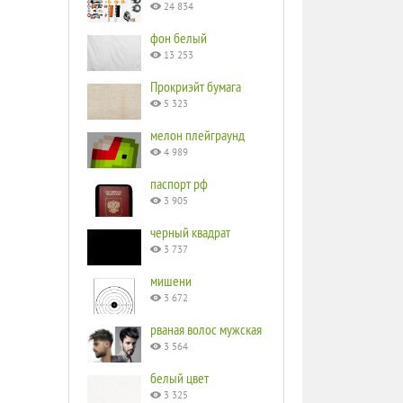
24 834
фон белый
13 253
Прокриэйт бумага
5 323
мелон плейграунд
4 989
паспорт рф
3 905
черный квадрат
3 737
мишени
3 672
рваная волос мужская
3 564
белый цвет
3 325