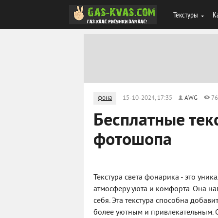
Текстуры
К
фона
15-10-2024, 17:35
AWG
76
Бесплатные тек
фотошопа
Текстура света фонарика - это уник
атмосферу уюта и комфорта. Она на
себя. Эта текстура способна добави
более уютным и привлекательным. 