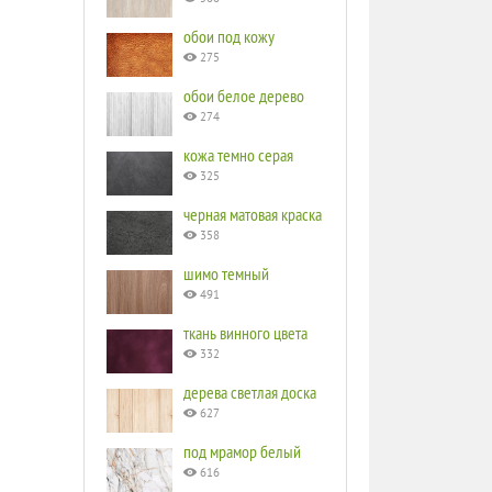
обои под кожу
275
обои белое дерево
274
кожа темно серая
325
черная матовая краска
358
шимо темный
491
ткань винного цвета
332
дерева светлая доска
627
под мрамор белый
616