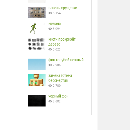
панель хрущевки
3 154
мелона
3 094
кисти прокриэйт
дерево
3 025
фон голубой нежный
2 986
замена тотема
бессмертия
2 700
черный фон
2 602