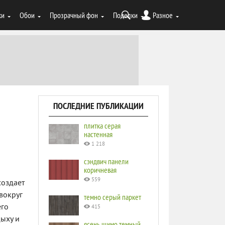
ки
Обои
Прозрачный фон
Поделки
Разное
ПОСЛЕДНИЕ ПУБЛИКАЦИИ
плитка серая
настенная
1 218
сэндвич панели
коричневая
559
создает
вокруг
темно серый паркет
его
415
ыху и
ясень шимо темный