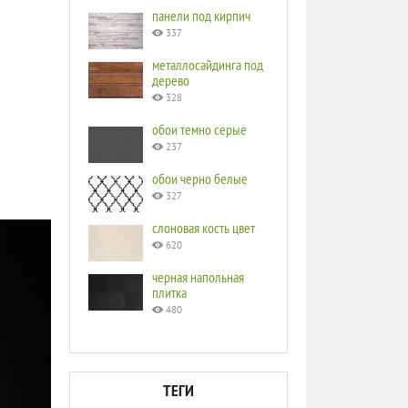
панели под кирпич
337
металлосайдинга под
дерево
328
обои темно серые
237
обои черно белые
327
слоновая кость цвет
620
черная напольная
плитка
480
ТЕГИ