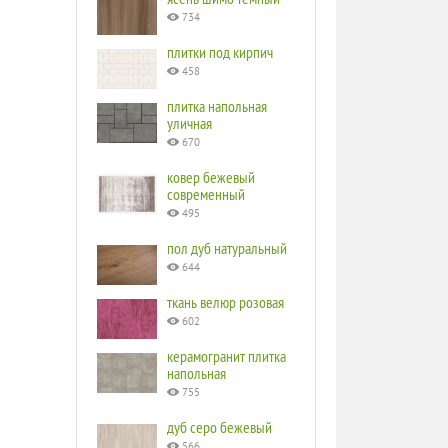
734
плитки под кирпич
458
плитка напольная
уличная
670
ковер бежевый
современный
495
пол дуб натуральный
644
ткань велюр розовая
602
керамогранит плитка
напольная
755
дуб серо бежевый
566