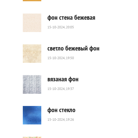
90
0
фон стена бежевая
15-10-2024, 20:05
82
0
светло бежевый фон
15-10-2024, 19:50
315
0
вязаная фон
15-10-2024, 19:37
153
0
фон стекло
15-10-2024, 19:26
151
0