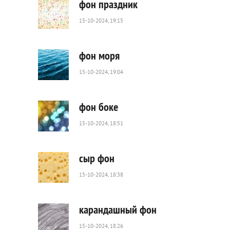
фон праздник
15-10-2024, 19:15
114
0
фон моря
15-10-2024, 19:04
256
0
фон боке
15-10-2024, 18:51
147
0
сыр фон
15-10-2024, 18:38
72
0
карандашный фон
15-10-2024, 18:26