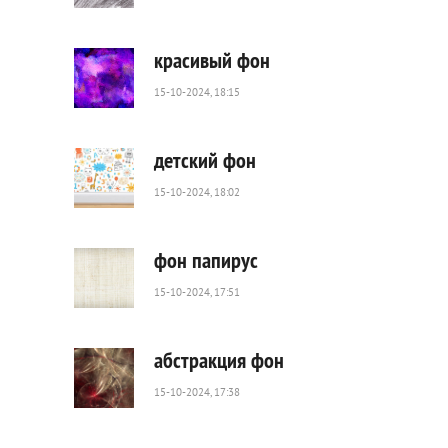
59
0
красивый фон
15-10-2024, 18:15
1
132
0
детский фон
15-10-2024, 18:02
304
0
фон папирус
15-10-2024, 17:51
427
0
абстракция фон
15-10-2024, 17:38
86
0