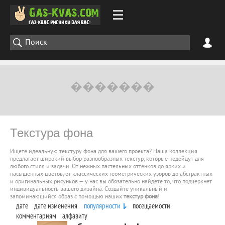
Текстура фона
Ищете идеальную текстуру фона для вашего проекта? Наша коллекция
предлагает широкий выбор разнообразных текстур, которые подойдут для
любого стиля и задачи. От нежных пастельных оттенков до ярких и
насыщенных цветов, от классических геометрических узоров до абстрактных
и оригинальных рисунков — у нас вы обязательно найдете то, что подчеркнет
индивидуальность вашего дизайна. Создайте уникальный и
запоминающийся образ с помощью наших
текстур фона
!
дате
дате изменения
популярности
посещаемости
комментариям
алфавиту