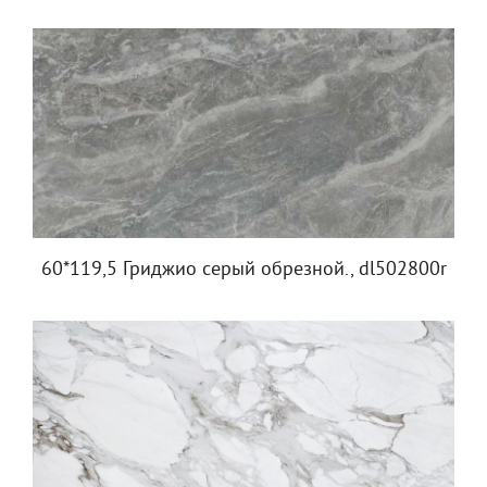
60*119,5 Гриджио серый обрезной., dl502800r