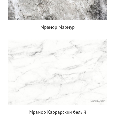
Мрамор Мармур
Мрамор Каррарский белый