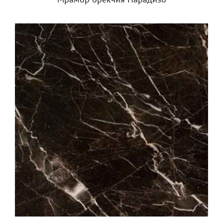
Мрамор брекчия Парадизо