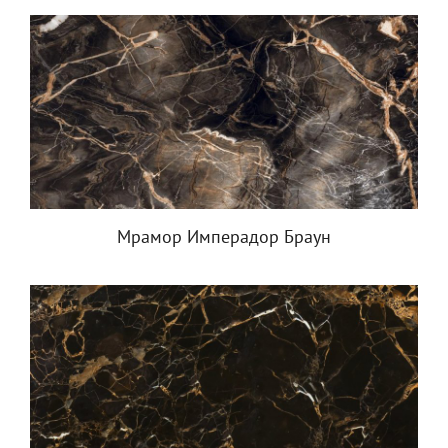
Мрамор Имперадор Браун