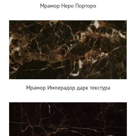
Мрамор Неро Порторо
Мрамор Имперадор дарк текстура