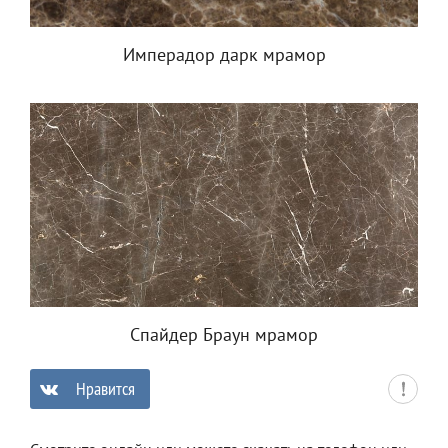
Имперадор дарк мрамор
Спайдер Браун мрамор
Нравится
0