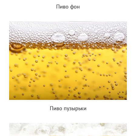
Пиво фон
Пиво пузырьки