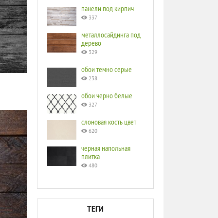
панели под кирпич
337
металлосайдинга под
дерево
329
обои темно серые
238
обои черно белые
327
слоновая кость цвет
620
черная напольная
плитка
480
ТЕГИ