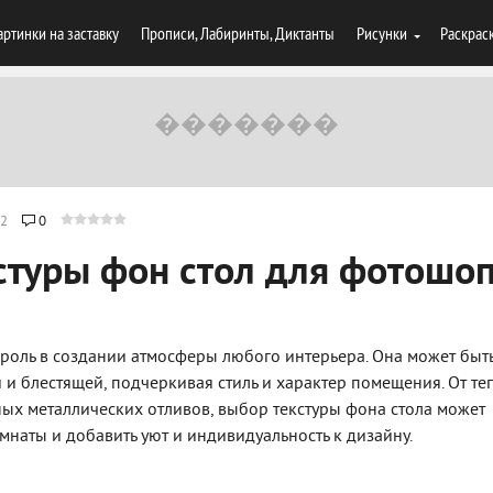
артинки на заставку
Прописи, Лабиринты, Диктанты
Рисунки
Раскрас
2
0
стуры фон стол для фотошо
 роль в создании атмосферы любого интерьера. Она может быть
й и блестящей, подчеркивая стиль и характер помещения. От т
ых металлических отливов, выбор текстуры фона стола может
мнаты и добавить уют и индивидуальность к дизайну.