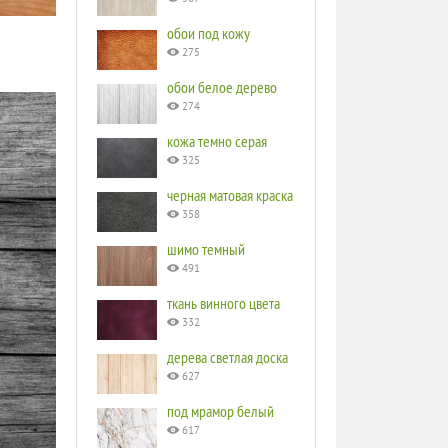
обои под кожу
275
обои белое дерево
274
кожа темно серая
325
черная матовая краска
358
шимо темный
491
ткань винного цвета
332
дерева светлая доска
627
под мрамор белый
617