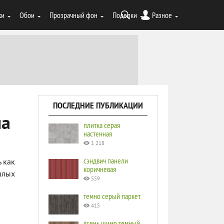
ки
Обои
Прозрачный фон
Поделки
Разное
ПОСЛЕДНИЕ ПУБЛИКАЦИИ
па
плитка серая
настенная
1 218
сэндвич панели
 как
коричневая
еплых
559
темно серый паркет
415
ясень шимо темный