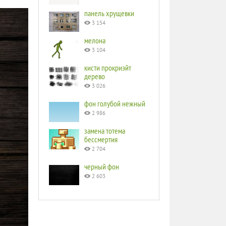
панель хрущевки
3 154
мелона
3 104
кисти прокриэйт
дерево
3 026
фон голубой нежный
2 986
замена тотема
бессмертия
2 704
черный фон
2 603