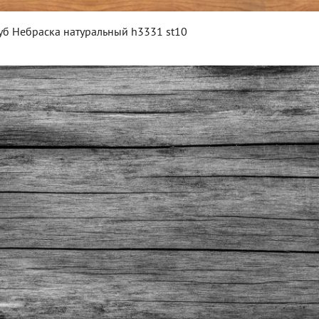
уб Небраска натуральный h3331 st10