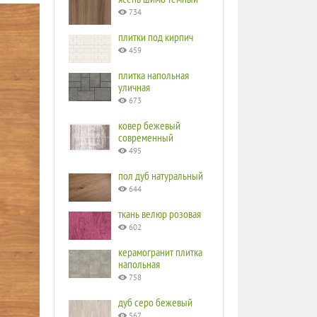
734
плитки под кирпич
459
плитка напольная
уличная
673
ковер бежевый
современный
495
пол дуб натуральный
644
ткань велюр розовая
602
керамогранит плитка
напольная
758
дуб серо бежевый
567