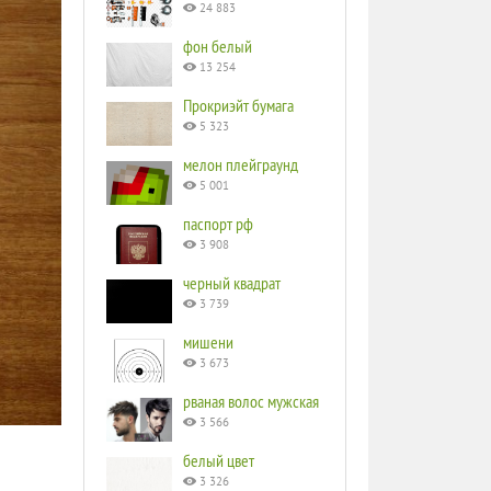
24 883
фон белый
13 254
Прокриэйт бумага
5 323
мелон плейграунд
5 001
паспорт рф
3 908
черный квадрат
3 739
мишени
3 673
рваная волос мужская
3 566
белый цвет
3 326