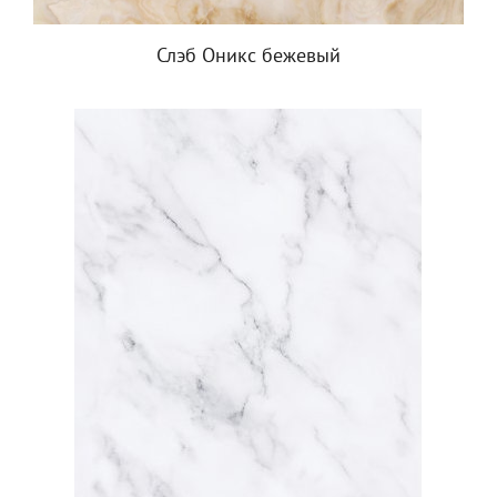
Слэб Оникс бежевый