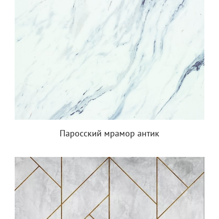
Паросский мрамор антик