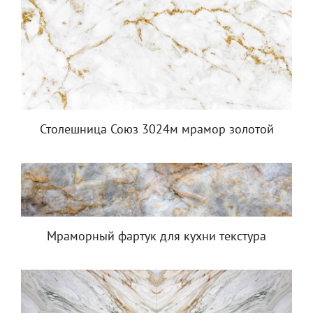
Столешница Союз 3024м мрамор золотой
Мраморный фартук для кухни текстура