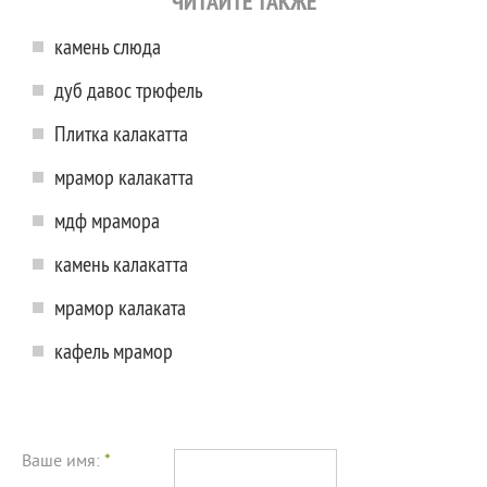
ЧИТАЙТЕ ТАКЖЕ
камень слюда
дуб давос трюфель
Плитка калакатта
мрамор калакатта
мдф мрамора
камень калакатта
мрамор калаката
кафель мрамор
Ваше имя:
*