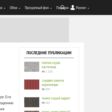
ки
Обои
Прозрачный фон
Поделки
Разное
ПОСЛЕДНИЕ ПУБЛИКАЦИИ
плитка серая
настенная
1 218
сэндвич панели
коричневая
559
е. Его
темно серый паркет
мещению
415
чих
ясень шимо темный