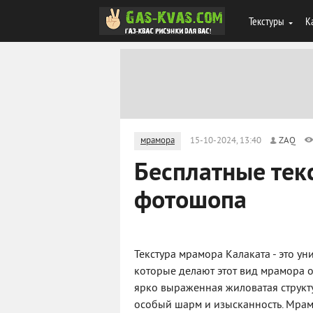
Текстуры
К
мрамора
15-10-2024, 13:40
ZAQ
Бесплатные тек
фотошопа
Текстура мрамора Калаката - это у
которые делают этот вид мрамора о
ярко выраженная жиловатая структ
особый шарм и изысканность. Мрамо