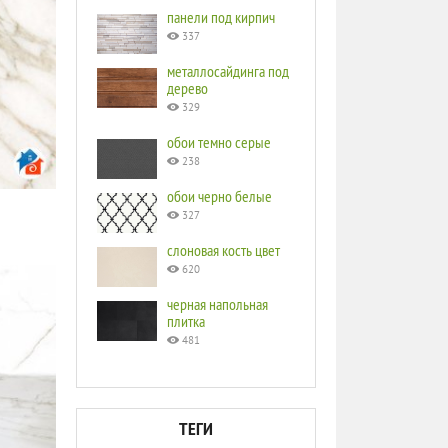
панели под кирпич
337
металлосайдинга под
дерево
329
обои темно серые
238
обои черно белые
327
слоновая кость цвет
620
черная напольная
плитка
481
ТЕГИ