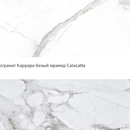
огранит Каррара белый мрамор Calacatta