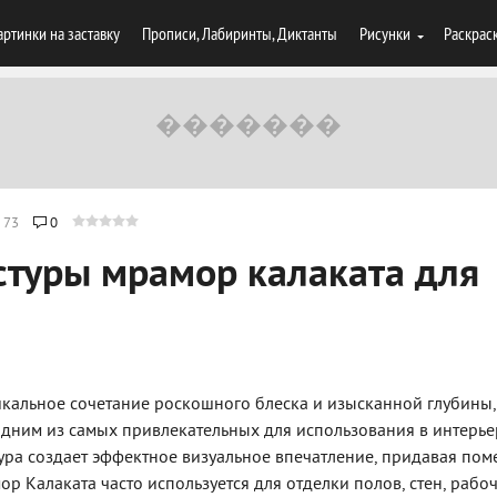
артинки на заставку
Прописи, Лабиринты, Диктанты
Рисунки
Раскрас
73
0
стуры мрамор калаката для
никальное сочетание роскошного блеска и изысканной глубины,
дним из самых привлекательных для использования в интерьер
ура создает эффектное визуальное впечатление, придавая по
р Калаката часто используется для отделки полов, стен, рабо