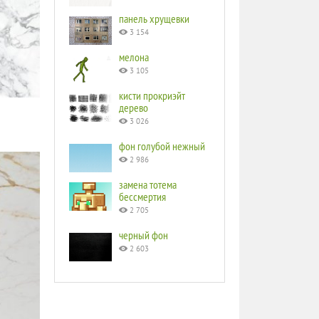
панель хрущевки
3 154
мелона
3 105
кисти прокриэйт
дерево
3 026
фон голубой нежный
2 986
замена тотема
бессмертия
2 705
черный фон
2 603