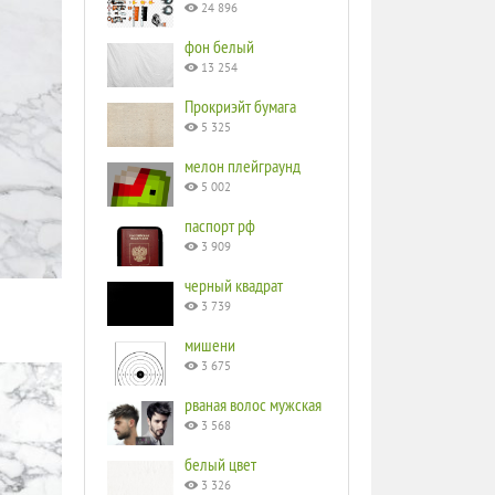
24 896
фон белый
13 254
Прокриэйт бумага
5 325
мелон плейграунд
5 002
паспорт рф
3 909
черный квадрат
3 739
мишени
3 675
рваная волос мужская
3 568
белый цвет
3 326