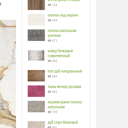
.
734
плитки под кирпич
459
плитка напольная
уличная
673
ковер бежевый
современный
495
пол дуб натуральный
644
ткань велюр розовая
602
керамогранит плитка
напольная
759
дуб серо бежевый
567