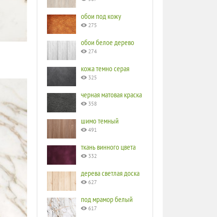
обои под кожу
275
обои белое дерево
274
кожа темно серая
325
черная матовая краска
358
шимо темный
491
ткань винного цвета
332
дерева светлая доска
627
под мрамор белый
617