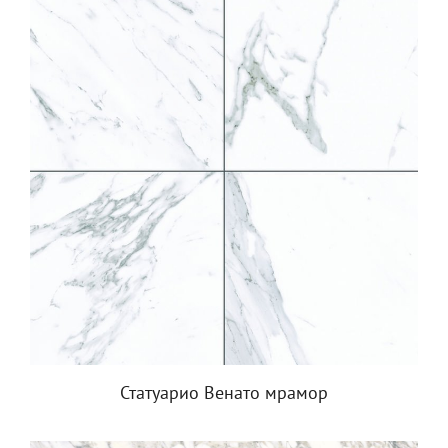
Статуарио Венато мрамор