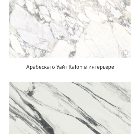
Арабескато Уайт Italon в интерьере