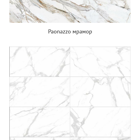
Paonazzo мрамор