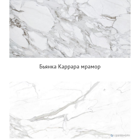
Бьянка Каррара мрамор