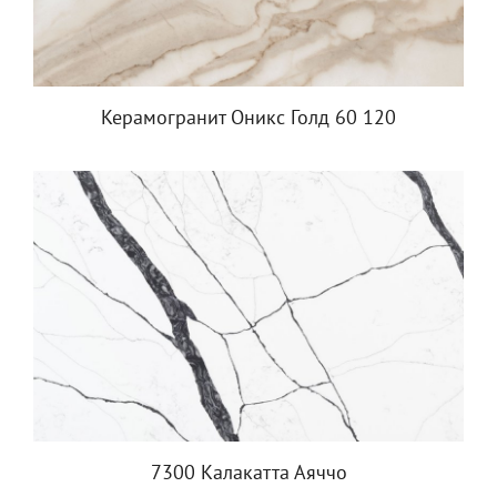
Керамогранит Оникс Голд 60 120
7300 Калакатта Аяччо