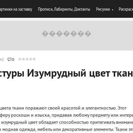
артинки на заставку
Прописи, Лабиринты, Диктанты
Рисунки
Раскрас
42
0
стуры Изумрудный цвет тка
вета ткани поражают своей красотой и элегантностью. Этот
феру роскоши и изыска, придавая любому предмету или интер
 изумрудный цвет обладает способностью притягивать вниман
то модная одежда, мебель или декоративные элементы. Ткани эт