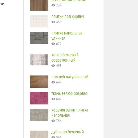
ли
734
плитки под кирпич
459
плитка напольная
уличная
672
ковер бежевый
современный
495
пол дуб натуральный
644
ткань велюр розовая
602
керамогранит плитка
напольная
756
дуб серо бежевый
566