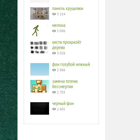
панель хрущевки
3 154
мелона
3 096
кисти прокриэйт
дерево
3 026
фон голубой нежный
2 986
замена тотема
бессмертия
2 703
черный фон
2 602