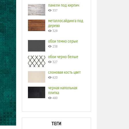
панели под кирпич
337
металлосайдинга под
дерево
329
обои темно серые
238
обои черно белые
327
слоновая кость цвет
620
черная напольная
плитка
480
ТЕГИ