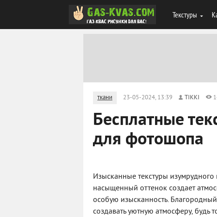
Текстуры
К
ткани
23-05-2024, 13:39
TIKKI
1
Бесплатные тек
для фотошопа
Изысканные текстуры изумрудного ц
насыщенный оттенок создает атмос
особую изысканность. Благородный
создавать уютную атмосферу, будь 