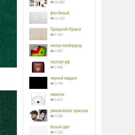
24 865
фон белый
13 253
Прокриэйт бумага
5 323
мелон плейграунд
4 997
паспорт рф
3 906
черный квадрат
3 739
мишени
3 672
рваная волос мужская
3 565
белый цвет
3 325