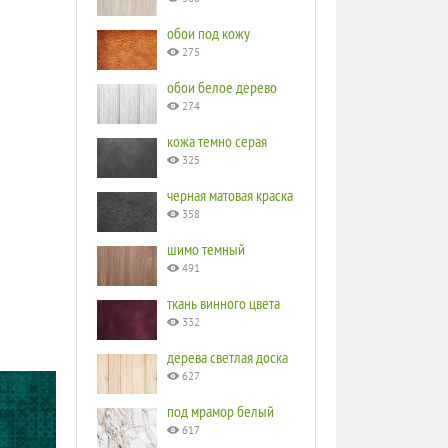
обои под кожу
275
обои белое дерево
274
кожа темно серая
325
черная матовая краска
358
шимо темный
491
ткань винного цвета
332
дерева светлая доска
627
под мрамор белый
617