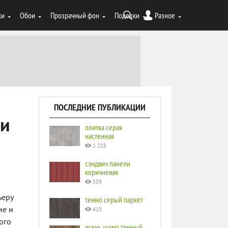
ки
Обои
Прозрачный фон
Поделки
Разное
ПОСЛЕДНИЕ ПУБЛИКАЦИИ
ни
плитка серая
настенная
1 218
сэндвич панели
коричневая
559
ьеру
темно серый паркет
ие и
415
ого
ясень шимо темный