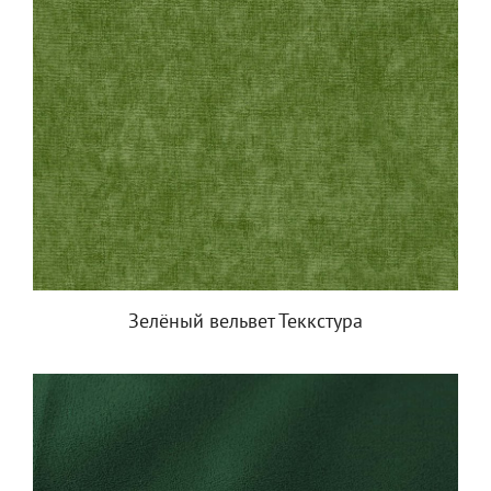
Зелёный вельвет Теккстура