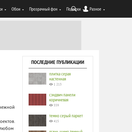
ки
Обои
Прозрачный фон
Поделки
Разное
ПОСЛЕДНИЕ ПУБЛИКАЦИИ
плитка серая
настенная
1 213
сэндвич панели
коричневая
559
 нежной
темно серый паркет
оектов.
415
в любом
ясень шимо темный