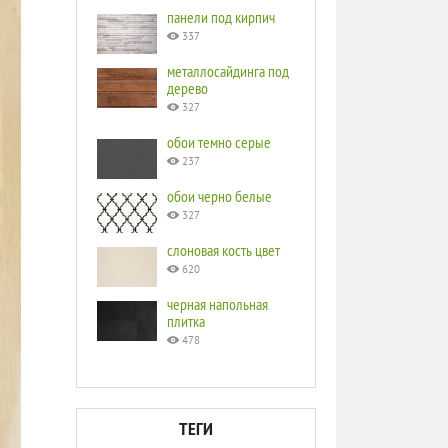
панели под кирпич
337
металлосайдинга под
дерево
327
обои темно серые
237
обои черно белые
327
слоновая кость цвет
620
черная напольная
плитка
478
ТЕГИ