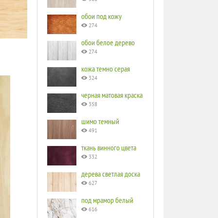
обои под кожу
274
обои белое дерево
274
кожа темно серая
324
черная матовая краска
358
шимо темный
491
ткань винного цвета
332
дерева светлая доска
627
под мрамор белый
616