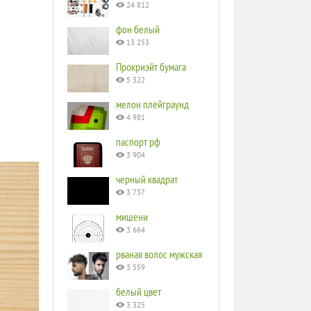
24 812
фон белый
13 253
Прокриэйт бумага
5 322
мелон плейграунд
4 981
паспорт рф
3 904
черный квадрат
3 737
мишени
3 664
рваная волос мужская
3 559
белый цвет
3 325