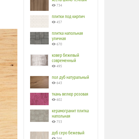
734
плитки под кирпич
457
плитка напольная
уличная
670
ковер бежевый
современный
495
пол дуб натуральный
643
ткань велюр розовая
602
керамогранит плитка
напольная
753
дуб серо бежевый
566