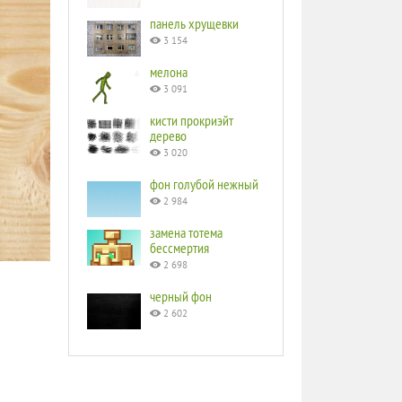
панель хрущевки
3 154
мелона
3 091
кисти прокриэйт
дерево
3 020
фон голубой нежный
2 984
замена тотема
бессмертия
2 698
черный фон
2 602