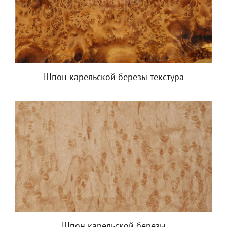
Шпон карельской березы текстура
Шпон карельской березы