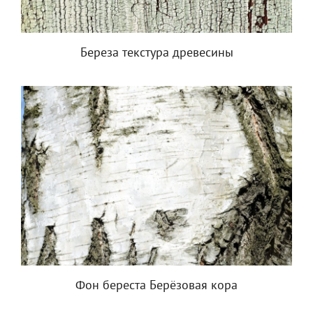
Береза текстура древесины
Фон береста Берёзовая кора