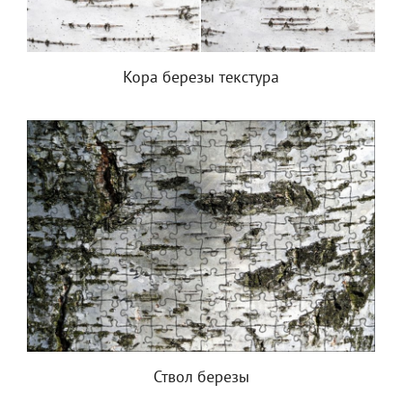
Кора березы текстура
Ствол березы