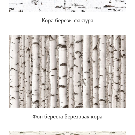
Кора березы фактура
Фон береста Берёзовая кора