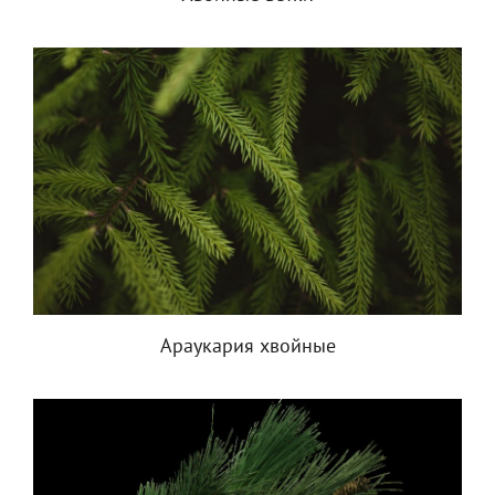
Араукария хвойные