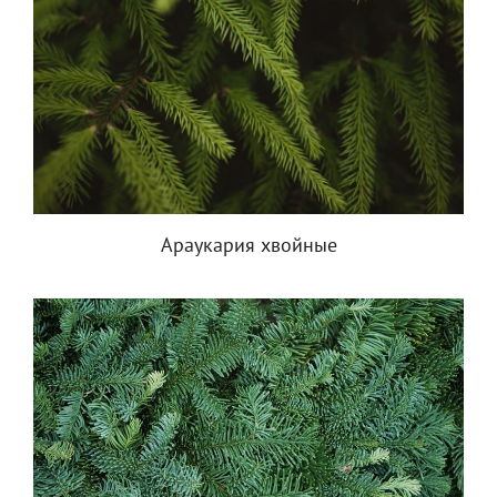
Араукария хвойные