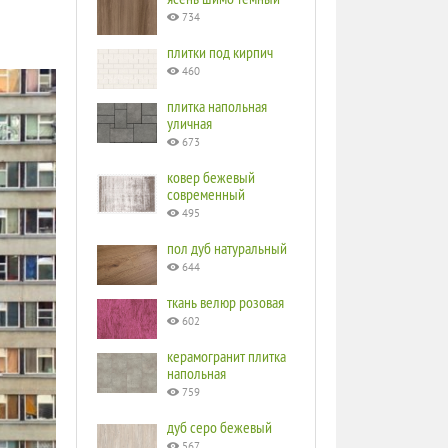
734
плитки под кирпич
460
плитка напольная
уличная
673
ковер бежевый
современный
495
пол дуб натуральный
644
ткань велюр розовая
602
керамогранит плитка
напольная
759
дуб серо бежевый
567