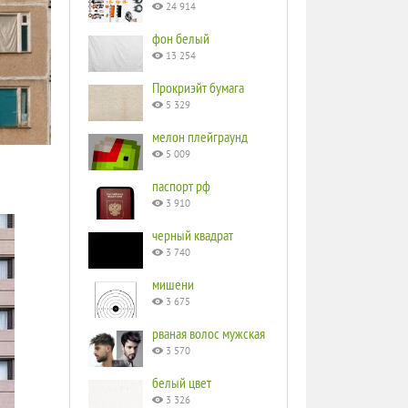
24 914
фон белый
13 254
Прокриэйт бумага
5 329
мелон плейграунд
5 009
паспорт рф
3 910
черный квадрат
3 740
мишени
3 675
рваная волос мужская
3 570
белый цвет
3 326