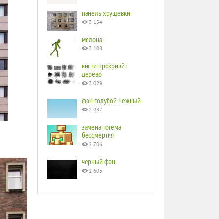
панель хрущевки
3 154
мелона
3 108
кисти прокриэйт
дерево
3 029
фон голубой нежный
2 987
замена тотема
бессмертия
2 706
черный фон
2 603