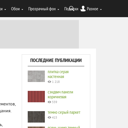
ки
Обои
Прозрачный фон
Поделки
Разное
ПОСЛЕДНИЕ ПУБЛИКАЦИИ
плитка серая
настенная
1 218
сэндвич панели
коричневая
559
ементов,
дания.
темно серый паркет
415
ь,
ясень шимо темный