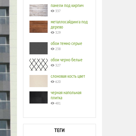
панели под кирпич
337
металлосайдинга под
дерево
329
обои темно серые
238
обои черно белые
327
слоновая кость цвет
620
черная напольная
плитка
481
ТЕГИ