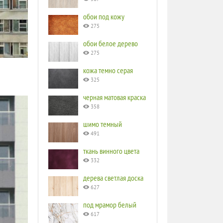
обои под кожу
275
обои белое дерево
275
кожа темно серая
325
черная матовая краска
358
шимо темный
491
ткань винного цвета
332
дерева светлая доска
627
под мрамор белый
617