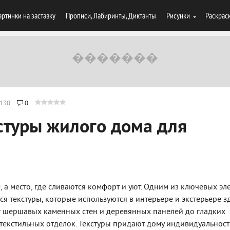
артинки на заставку
Прописи, Лабиринты, Диктанты
Рисунки
Раскрас
130
0
стуры жилого дома для
, а место, где сливаются комфорт и уют. Одним из ключевых эл
я текстуры, которые используются в интерьере и экстерьере з
т шершавых каменных стен и деревянных панелей до гладких
текстильных отделок. Текстуры придают дому индивидуальност