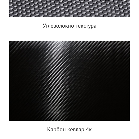
Углеволокно текстура
Карбон кевлар 4к