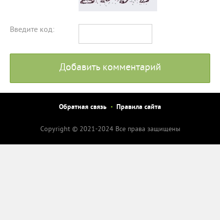
Введите код:
Добавить комментарий
Обратная связь
Правила сайта
Copyright © 2021-2024 Все права защищены