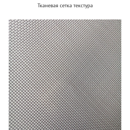
Тканевая сетка текстура