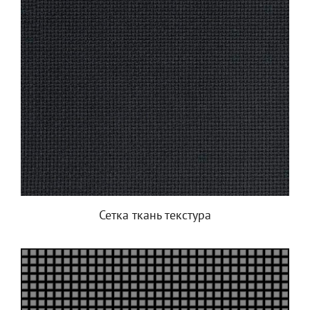
Сетка ткань текстура