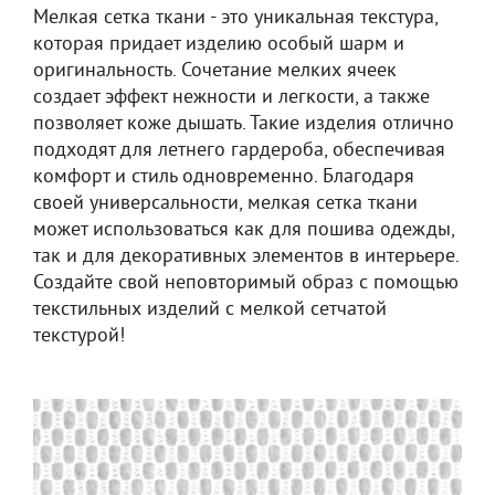
Мелкая сетка ткани - это уникальная текстура,
которая придает изделию особый шарм и
оригинальность. Сочетание мелких ячеек
создает эффект нежности и легкости, а также
позволяет коже дышать. Такие изделия отлично
подходят для летнего гардероба, обеспечивая
комфорт и стиль одновременно. Благодаря
своей универсальности, мелкая сетка ткани
может использоваться как для пошива одежды,
так и для декоративных элементов в интерьере.
Создайте свой неповторимый образ с помощью
текстильных изделий с мелкой сетчатой
текстурой!