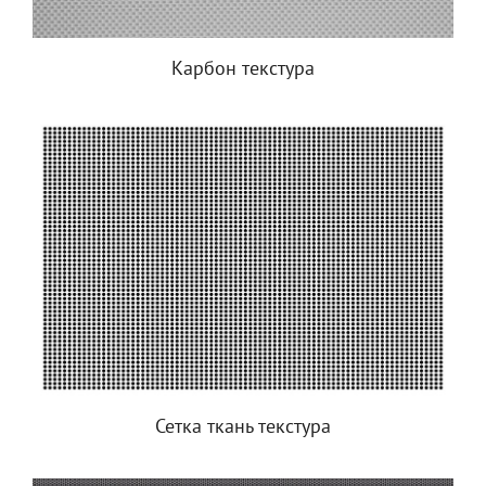
Карбон текстура
Сетка ткань текстура