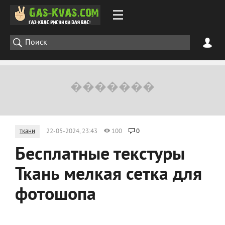
ткани
22-05-2024, 23:43
100
0
Бесплатные текстуры
Ткань мелкая сетка для
фотошопа