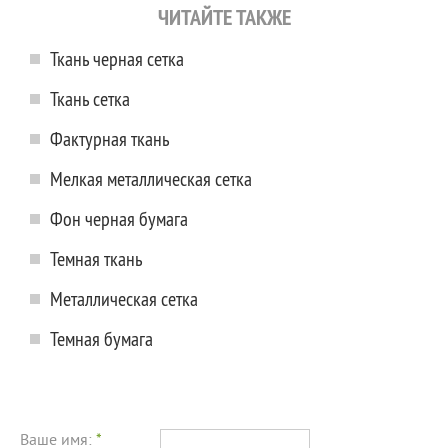
ЧИТАЙТЕ ТАКЖЕ
Ткань черная сетка
Ткань сетка
Фактурная ткань
Мелкая металлическая сетка
Фон черная бумага
Темная ткань
Металлическая сетка
Темная бумага
Ваше имя:
*