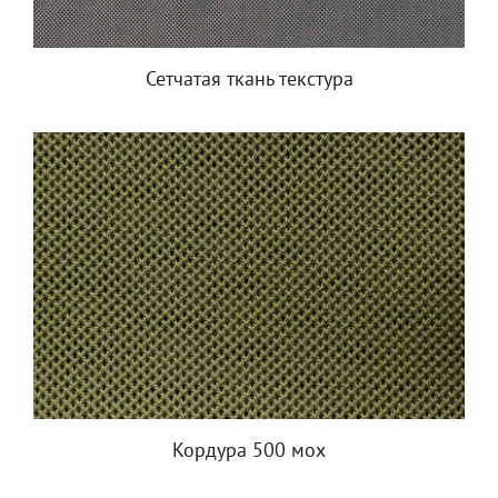
Сетчатая ткань текстура
Кордура 500 мох