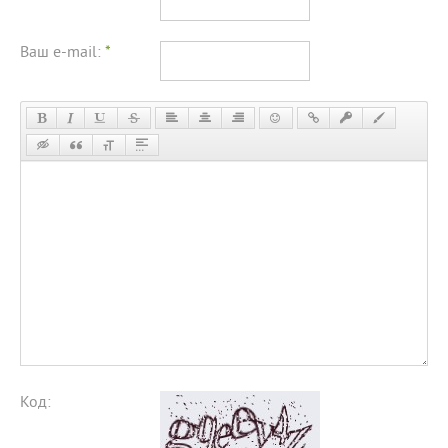
Ваш e-mail:
*
Код: