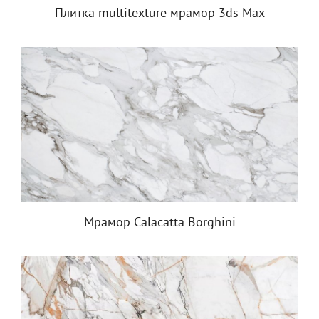
Плитка multitexture мрамор 3ds Max
Мрамор Calacatta Borghini