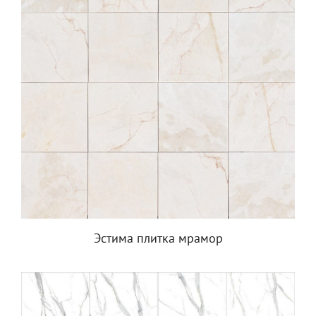
Эстима плитка мрамор