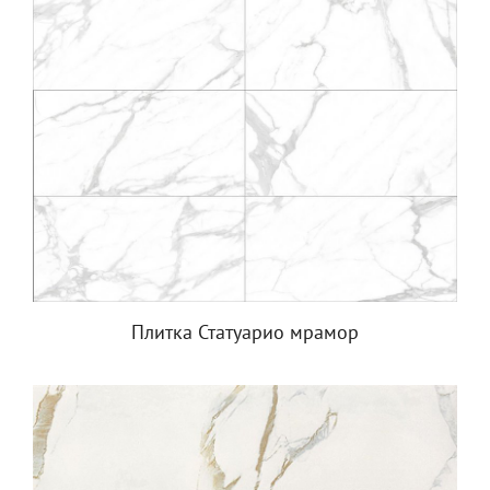
Плитка Статуарио мрамор