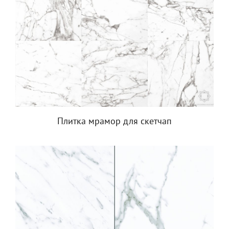
Плитка мрамор для скетчап