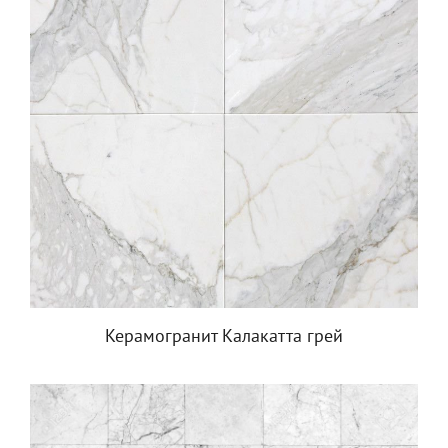
Керамогранит Калакатта грей