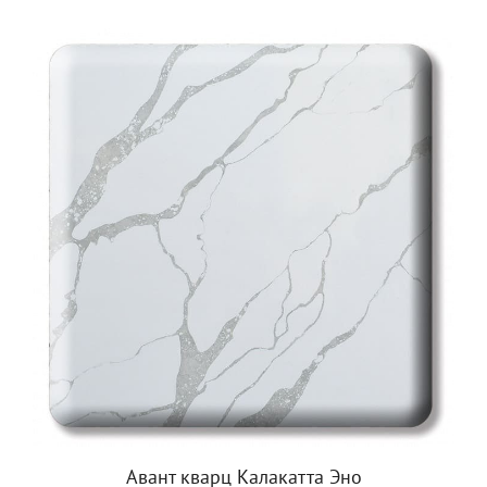
Авант кварц Калакатта Эно