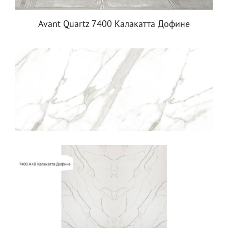
Avant Quartz 7400 Калакатта Дофине