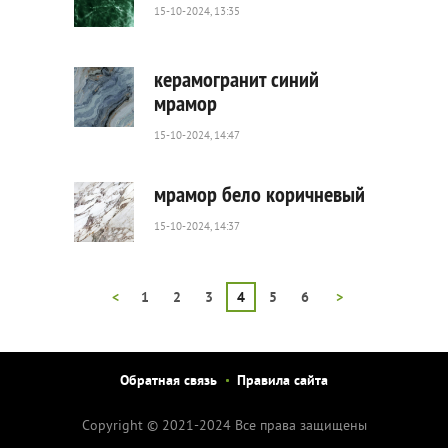
15-10-2024, 13:35
299
0
керамогранит синий
мрамор
15-10-2024, 14:47
68
0
мрамор бело коричневый
15-10-2024, 14:37
94
0
<
1
2
3
4
5
6
>
Обратная связь
Правила сайта
Copyright © 2021-2024 Все права защищены