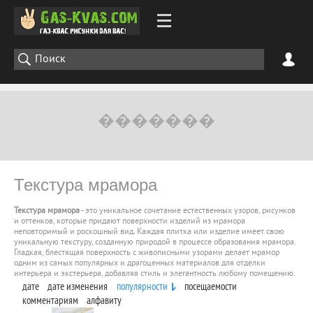
Текстура мрамора
Текстура мрамора
- это уникальное сочетание естественных узоров, рисунков
и оттенков, которые придают поверхности изделий из мрамора
неповторимый и роскошный вид. Каждая плитка или изделие имеет свою
уникальную текстуру, созданную природой в процессе образования мрамора.
Гладкая, блестящая поверхность с живописными узорами делает мрамор
одним из самых популярных и драгоценных материалов для отделки
интерьера и экстерьера, добавляя стиль и элегантность любому помещению.
дате
дате изменения
популярности
посещаемости
комментариям
алфавиту