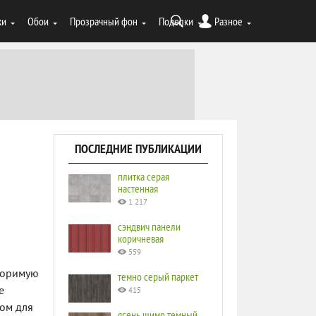
ки
Обои
Прозрачный фон
Поделки
Разное
ПОСЛЕДНИЕ ПУБЛИКАЦИИ
плитка серая
настенная
1 217
сэндвич панели
коричневая
559
торимую
темно серый паркет
е
415
ром для
ясень шимо темный