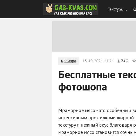
Текстуры
К
мрамора
15-10-2024, 14:24
ZAQ
Бесплатные тек
фотошопа
Мраморное мясо - это особенный в
интенсивным прожилками жирной т
текстуру и нежный вкус благодаря
мраморное мясо становится сочным