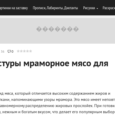
артинки на заставку
Прописи, Лабиринты, Диктанты
Рисунки
Раскрас
36
0
стуры мраморное мясо для
ид мяса, который отличается высоким содержанием жиров и
кани, напоминающими узоры мрамора. Это мясо имеет непов
 равномерному распределению жировых прослойек. При готовк
, нежным и богатым вкусом, что делает его популярным выбо