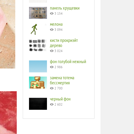
панель хрущевки
3 154
мелона
3 094
кисти прокриэйт
дерево
3 024
фон голубой нежный
2 986
замена тотема
бессмертия
2 700
черный фон
2 602