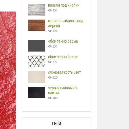
панели под кирпич
337
металлосайдинга под
дерево
328
обои темно серые
237
обои черно белые
327
слоновая кость цвет
620
черная напольная
плитка
480
ТЕГИ