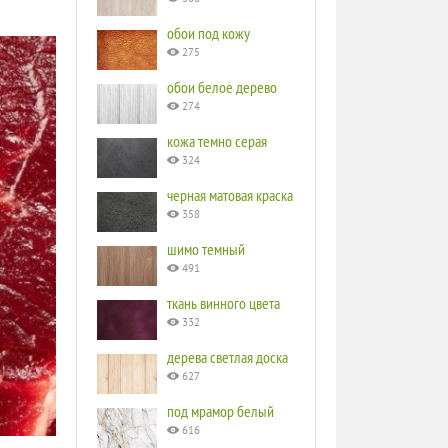
обои под кожу
275
обои белое дерево
274
кожа темно серая
324
черная матовая краска
358
шимо темный
491
ткань винного цвета
332
дерева светлая доска
627
под мрамор белый
616