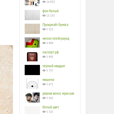
24 833
фон белый
13 253
Прокриэйт бумага
5 323
мелон плейграунд
4 989
паспорт рф
3 905
черный квадрат
3 737
мишени
3 672
рваная волос мужская
3 563
белый цвет
3 325