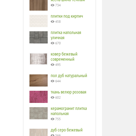
734
плитки под кирпич
458
плитка напольная
уличная
670
ковер бежевый
современный
495
пол дуб натуральный
644
ткань велюр розовая
602
керамогранит плитка
напольная
755
дуб серо бежевый
566