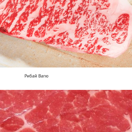
Рибай Вагю