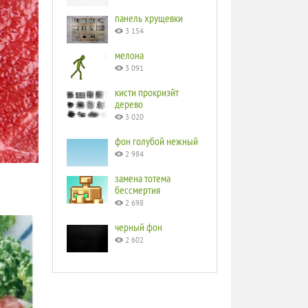
панель хрущевки
3 154
мелона
3 091
кисти прокриэйт
дерево
3 020
фон голубой нежный
2 984
замена тотема
бессмертия
2 698
черный фон
2 602