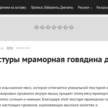
артинки на заставку
Прописи, Лабиринты, Диктанты
Рисунки
Раскрас
61
0
стуры мраморная говядина 
 изысканное мясо, которое отличается уникальной текстурой 
е жировых прожилок внутри мышц придает этому мясу мрамор
оятно сочным и нежным. Благодаря этой текстуре мраморная г
я настоящих гурманов, оценивающих высокое качество и