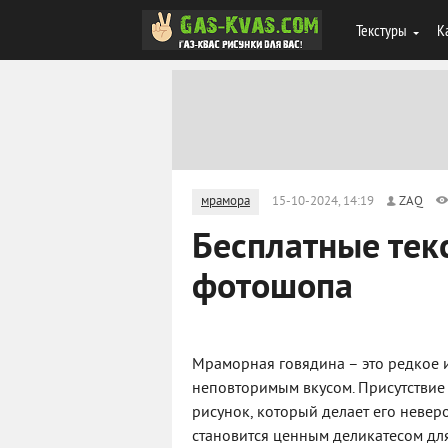
Текстуры
К
мрамора
15-10-2024, 14:19
ZAQ
Бесплатные тек
фотошопа
Мраморная говядина – это редкое и
неповторимым вкусом. Присутстви
рисунок, который делает его невер
становится ценным деликатесом дл