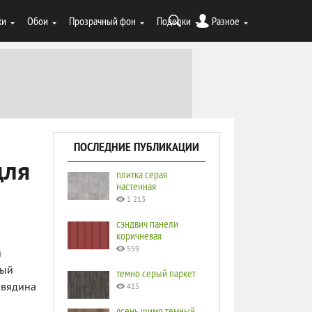
ки
Обои
Прозрачный фон
Поделки
Разное
ПОСЛЕДНИЕ ПУБЛИКАЦИИ
для
плитка серая
настенная
1 213
сэндвич панели
коричневая
559
и
ный
темно серый паркет
овядина
415
ясень шимо темный