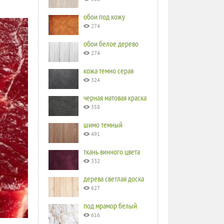
обои под кожу
274
обои белое дерево
274
кожа темно серая
324
черная матовая краска
358
шимо темный
491
ткань винного цвета
332
дерева светлая доска
627
под мрамор белый
616