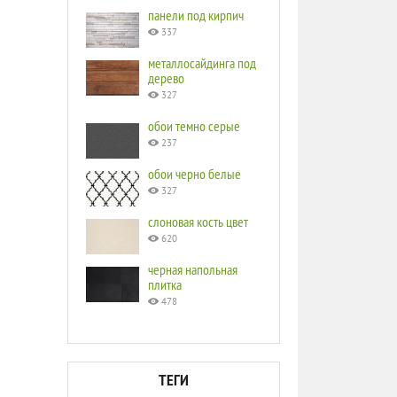
панели под кирпич
337
металлосайдинга под
дерево
327
обои темно серые
237
обои черно белые
327
слоновая кость цвет
620
черная напольная
плитка
478
ТЕГИ