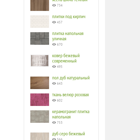
734
плитки под кирпич
457
плитка напольная
уличная
670
ковер бежевый
современный
495
пол дуб натуральный
643
ткань велюр розовая
602
керамогранит плитка
напольная
753
дуб серо бежевый
566