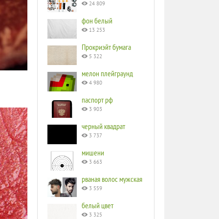
24 809
фон белый
13 253
Прокриэйт бумага
5 322
мелон плейграунд
4 980
паспорт рф
3 903
черный квадрат
3 737
мишени
3 663
рваная волос мужская
3 559
белый цвет
3 325