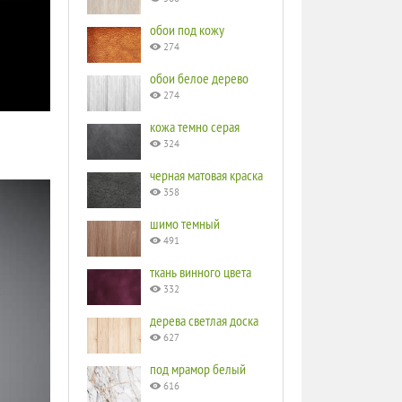
обои под кожу
274
обои белое дерево
274
кожа темно серая
324
черная матовая краска
358
шимо темный
491
ткань винного цвета
332
дерева светлая доска
627
под мрамор белый
616