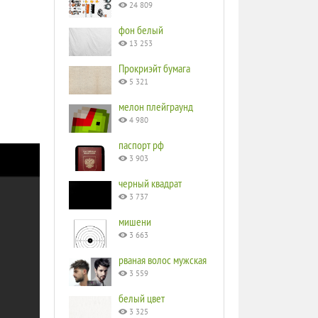
24 809
фон белый
13 253
Прокриэйт бумага
5 321
мелон плейграунд
4 980
паспорт рф
3 903
черный квадрат
3 737
мишени
3 663
рваная волос мужская
3 559
белый цвет
3 325