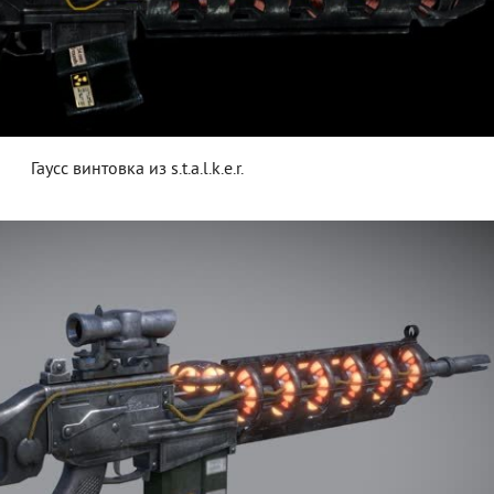
Гаусс винтовка из s.t.a.l.k.e.r.