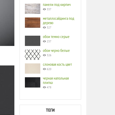
панели под кирпич
337
металлосайдинга под
дерево
327
обои темно серые
237
обои черно белые
326
слоновая кость цвет
620
черная напольная
плитка
478
ТЕГИ