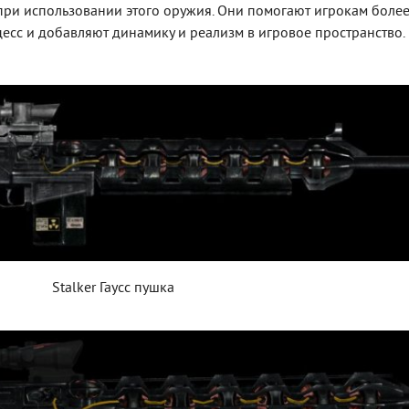
ри использовании этого оружия. Они помогают игрокам боле
цесс и добавляют динамику и реализм в игровое пространство.
Stalker Гаусс пушка