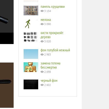
панель хрущевки
3 154
мелона
3 090
кисти прокриэйт
дерево
3 020
фон голубой нежный
2 983
замена тотема
бессмертия
2 698
черный фон
2 602