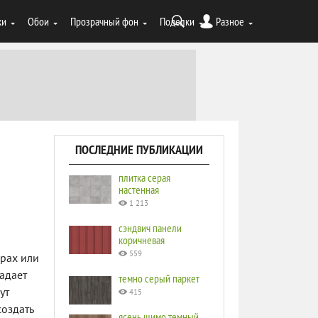
ки
Обои
Прозрачный фон
Поделки
Разное
ПОСЛЕДНИЕ ПУБЛИКАЦИИ
плитка серая
настенная
1 213
сэндвич панели
коричневая
559
грах или
адает
темно серый паркет
ут
415
создать
ясень шимо темный