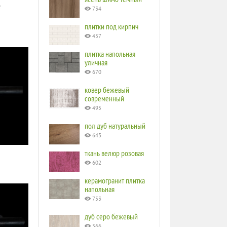
е
734
плитки под кирпич
457
плитка напольная
уличная
670
ковер бежевый
современный
495
пол дуб натуральный
643
ткань велюр розовая
602
керамогранит плитка
напольная
753
дуб серо бежевый
566