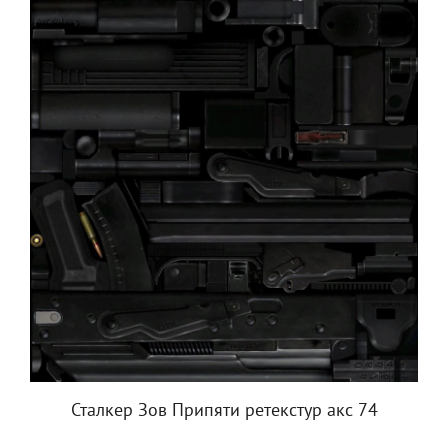
Сталкер Зов Припяти ретекстур акс 74