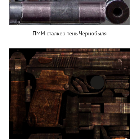
ПММ сталкер тень Чернобыля