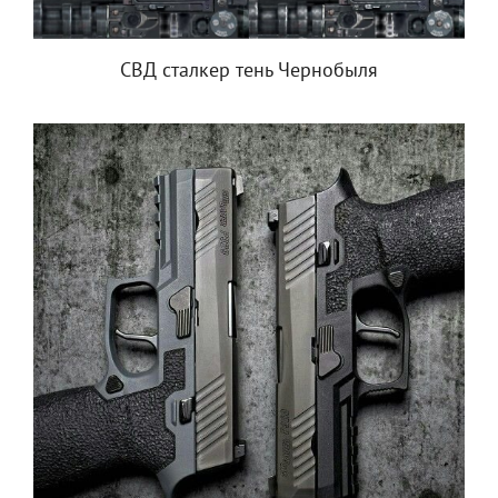
СВД сталкер тень Чернобыля