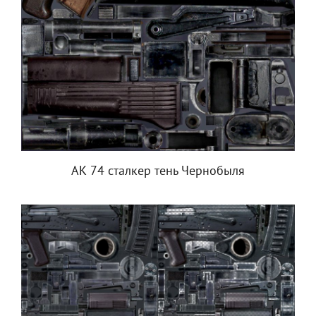
АК 74 сталкер тень Чернобыля