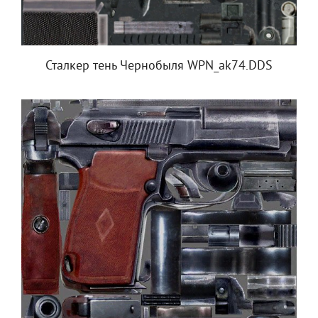
Сталкер тень Чернобыля WPN_ak74.DDS