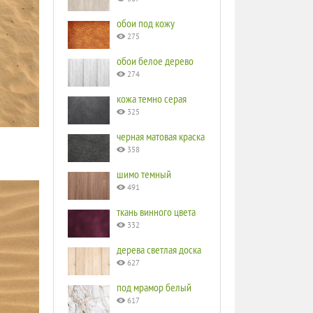
обои под кожу
275
обои белое дерево
274
кожа темно серая
325
черная матовая краска
358
шимо темный
491
ткань винного цвета
332
дерева светлая доска
627
под мрамор белый
617