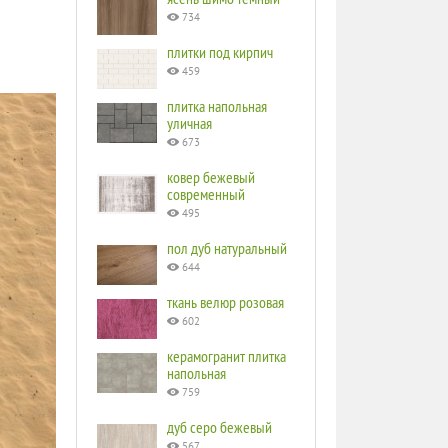
а
734
плитки под кирпич
459
плитка напольная
уличная
673
ковер бежевый
современный
495
пол дуб натуральный
644
ткань велюр розовая
602
керамогранит плитка
напольная
759
дуб серо бежевый
567