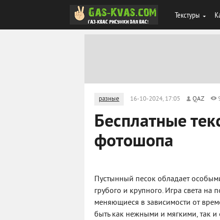
Текстуры
К
разные
16-10-2024, 17:05
QAZ
Бесплатные тек
фотошопа
Пустынный песок обладает особыми 
грубого и крупного. Игра света на
меняющиеся в зависимости от време
быть как нежными и мягкими, так и