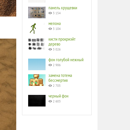
панель хрущевки
3 154
мелона
3 104
кисти прокриэйт
дерево
3 026
фон голубой нежный
2 986
замена тотема
бессмертия
2 705
черный фон
2 603