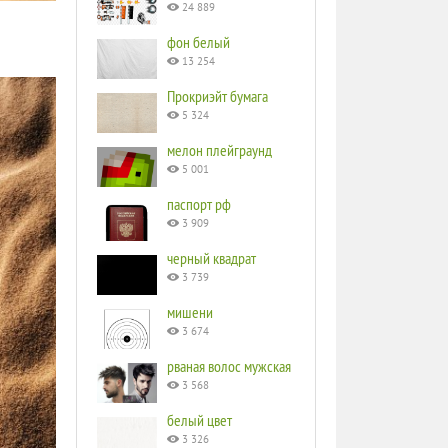
24 889
фон белый
13 254
Прокриэйт бумага
5 324
мелон плейграунд
5 001
паспорт рф
3 909
черный квадрат
3 739
мишени
3 674
рваная волос мужская
3 568
белый цвет
3 326