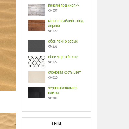
панели под кирпич
337
металлосайдинга под
дерево
329
обои темно серые
238
обои черно белые
327
слоновая кость цвет
620
черная напольная
плитка
481
ТЕГИ