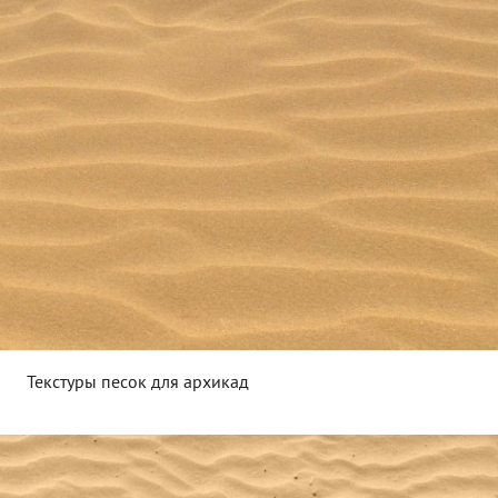
Текстуры песок для архикад