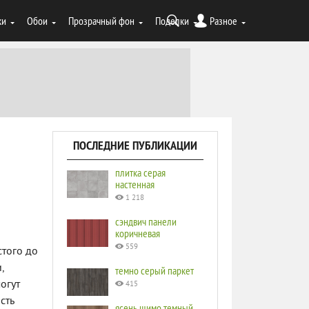
ки
Обои
Прозрачный фон
Поделки
Разное
ПОСЛЕДНИЕ ПУБЛИКАЦИИ
плитка серая
настенная
1 218
сэндвич панели
коричневая
559
стого до
,
темно серый паркет
огут
415
сть
ясень шимо темный