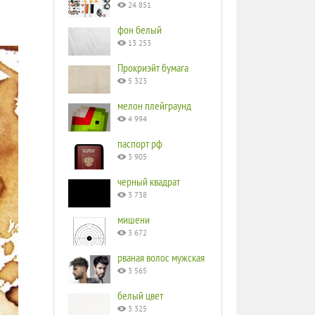
24 851
фон белый
13 253
Прокриэйт бумага
5 323
мелон плейграунд
4 994
паспорт рф
3 905
черный квадрат
3 738
мишени
3 672
рваная волос мужская
3 565
белый цвет
3 325