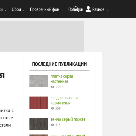
ки
Обои
Прозрачный фон
Поделки
Разное
ПОСЛЕДНИЕ ПУБЛИКАЦИИ
я
плитка серая
настенная
1 218
сэндвич панели
коричневая
559
итка с
актные
темно серый паркет
стали
415
ясень шимо темный