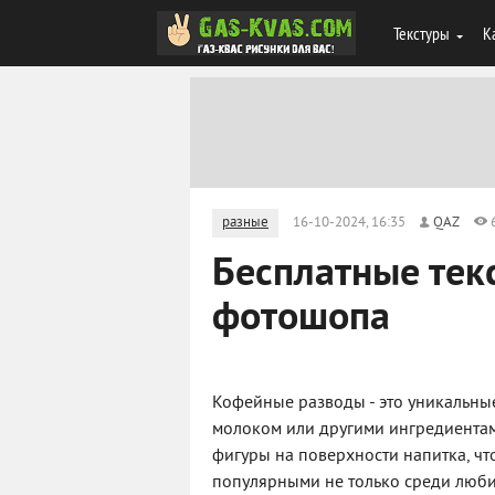
Текстуры
К
разные
16-10-2024, 16:35
QAZ
Бесплатные тек
фотошопа
Кофейные разводы - это уникальны
молоком или другими ингредиентами
фигуры на поверхности напитка, что
популярными не только среди любит