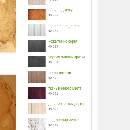
обои под кожу
275
обои белое дерево
274
кожа темно серая
325
черная матовая краска
358
шимо темный
491
ткань винного цвета
332
дерева светлая доска
627
под мрамор белый
616