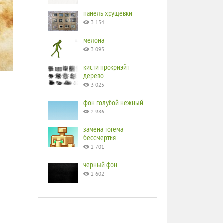
панель хрущевки
3 154
мелона
3 095
кисти прокриэйт
дерево
3 025
фон голубой нежный
2 986
замена тотема
бессмертия
2 701
черный фон
2 602