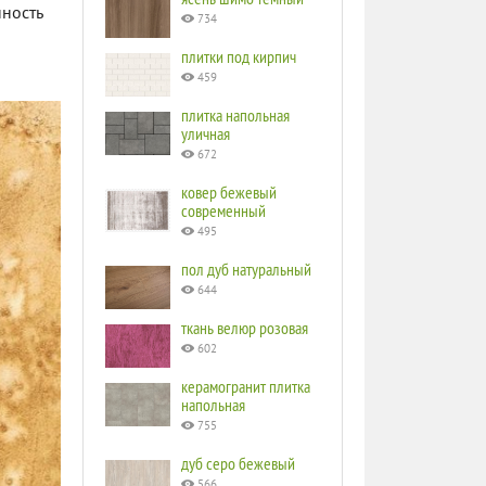
ность
734
плитки под кирпич
459
плитка напольная
уличная
672
ковер бежевый
современный
495
пол дуб натуральный
644
ткань велюр розовая
602
керамогранит плитка
напольная
755
дуб серо бежевый
566