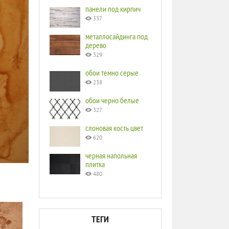
панели под кирпич
337
металлосайдинга под
дерево
329
обои темно серые
238
обои черно белые
327
слоновая кость цвет
620
черная напольная
плитка
480
ТЕГИ