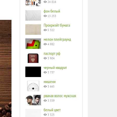
24 816
фон белый
13 253
Прокриэйт бумага
5 322
мелон плейграунд
4 982
паспорт рф
3 904
черный квадрат
3 737
мишени
3 665
рваная волос мужская
3 559
белый цвет
3 325