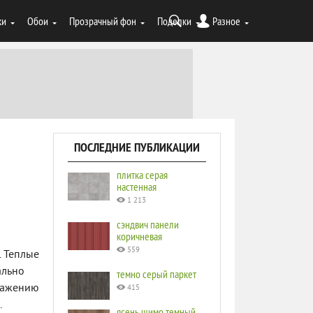
ки
Обои
Прозрачный фон
Поделки
Разное
ПОСЛЕДНИЕ ПУБЛИКАЦИИ
плитка серая
настенная
1 213
сэндвич панели
коричневая
559
. Теплые
ально
темно серый паркет
бражению
415
.
ясень шимо темный