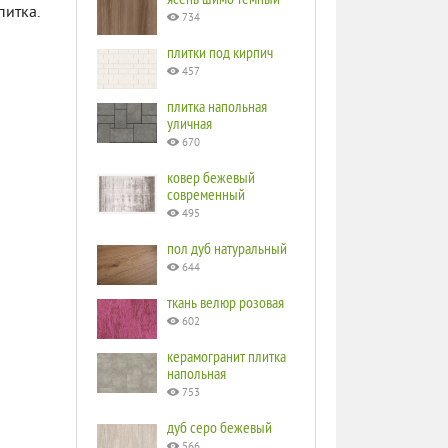
питка.
734
плитки под кирпич
457
плитка напольная
уличная
670
ковер бежевый
современный
495
пол дуб натуральный
644
ткань велюр розовая
602
керамогранит плитка
напольная
753
дуб серо бежевый
566