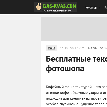
Текстуры
К
фона
15-10-2024, 19:25
AWG
86
Бесплатные тек
фотошопа
Кофейный фон с текстурой – это эл
оттенки кофе, объемные узоры и иг
подходит для креативных проектов
особую глубину и ощущение тепла, 