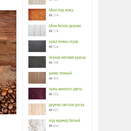
обои под кожу
274
обои белое дерево
274
кожа темно серая
324
черная матовая краска
358
шимо темный
491
ткань винного цвета
332
дерева светлая доска
627
под мрамор белый
616