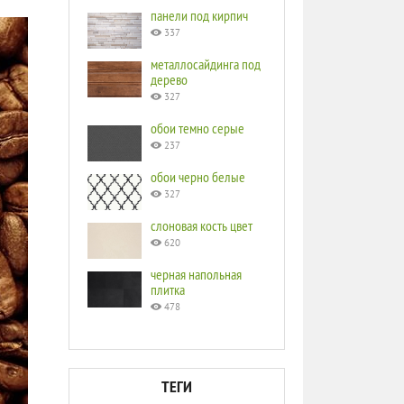
панели под кирпич
337
металлосайдинга под
дерево
327
обои темно серые
237
обои черно белые
327
слоновая кость цвет
620
черная напольная
плитка
478
ТЕГИ