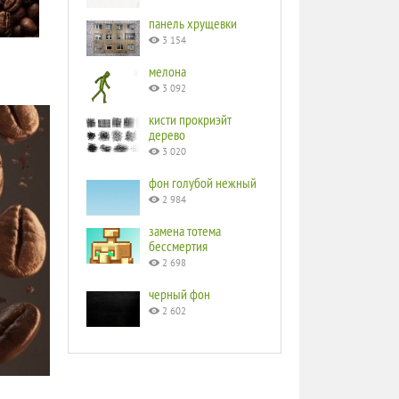
панель хрущевки
3 154
мелона
3 092
кисти прокриэйт
дерево
3 020
фон голубой нежный
2 984
замена тотема
бессмертия
2 698
черный фон
2 602