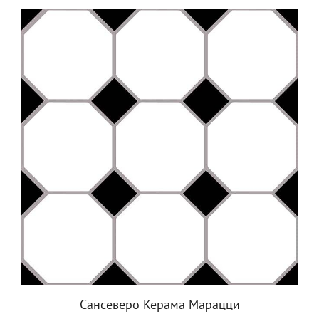
Сансеверо Керама Марацци