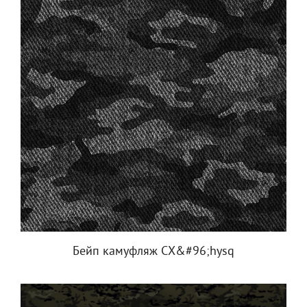
Бейп камуфляж СX&#96;hysq