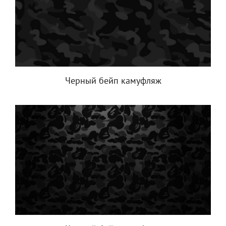
Черный бейп камуфляж