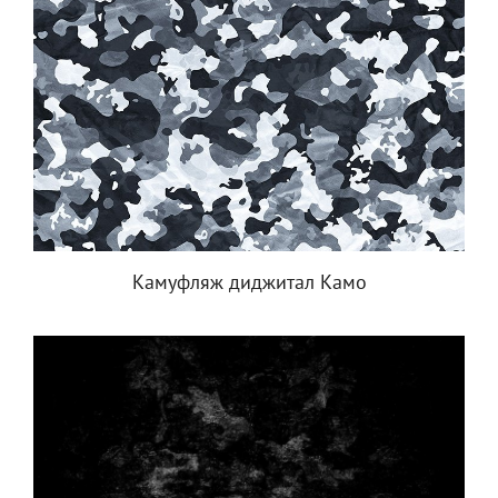
Камуфляж диджитал Камо