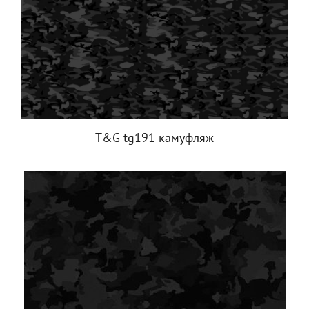
T&G tg191 камуфляж