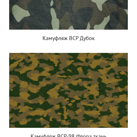
Камуфляж ВСР Дубок
Камуфляж ВСР-98 Флора ткань