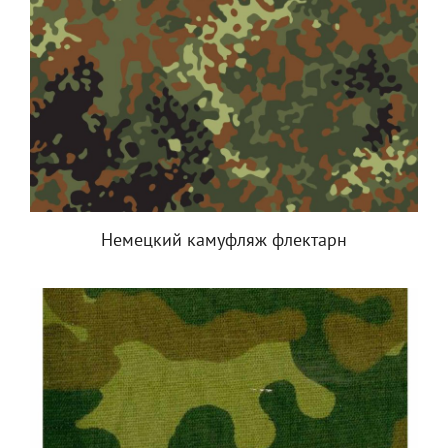
Немецкий камуфляж флектарн