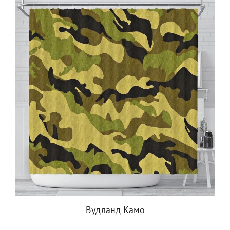
Вудланд Камо