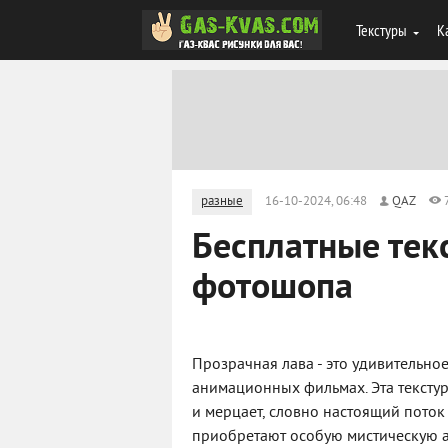
Текстуры
К
разные
16-10-2024, 06:48
QAZ
Бесплатные тек
фотошопа
Прозрачная лава - это удивительно
анимационных фильмах. Эта текстур
и мерцает, словно настоящий пото
приобретают особую мистическую а