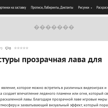
артинки на заставку
Прописи, Лабиринты, Диктанты
Рисунки
Раскрас
70
0
стуры прозрачная лава для
е явление, которое можно встретить в различных видеоиграх и
а создает впечатление ледяного пламени или огня, который с
к раскаленной лавы. Благодаря прозрачной лаве игровые миры
тмосферу и захватывающий визуальный эффект, который пора