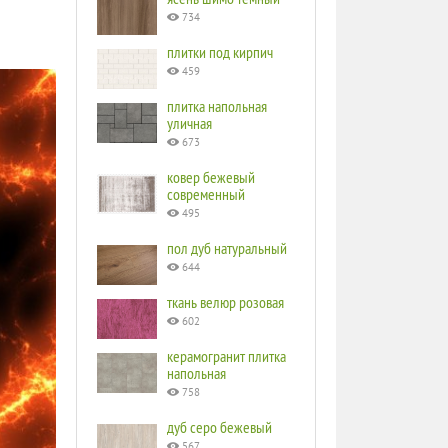
734
плитки под кирпич
459
плитка напольная
уличная
673
ковер бежевый
современный
495
пол дуб натуральный
644
ткань велюр розовая
602
керамогранит плитка
напольная
758
дуб серо бежевый
567