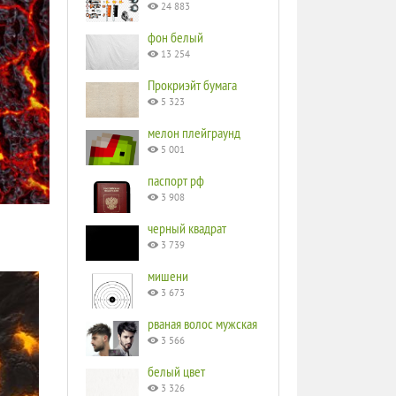
24 883
фон белый
13 254
Прокриэйт бумага
5 323
мелон плейграунд
5 001
паспорт рф
3 908
черный квадрат
3 739
мишени
3 673
рваная волос мужская
3 566
белый цвет
3 326