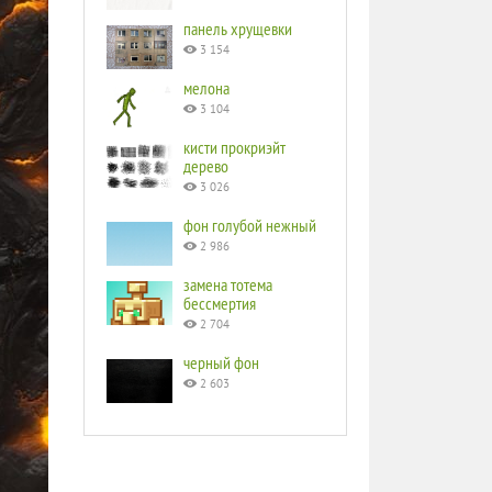
панель хрущевки
3 154
мелона
3 104
кисти прокриэйт
дерево
3 026
фон голубой нежный
2 986
замена тотема
бессмертия
2 704
черный фон
2 603