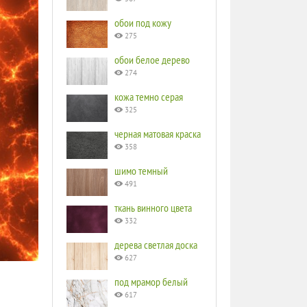
обои под кожу
275
обои белое дерево
274
кожа темно серая
325
черная матовая краска
358
шимо темный
491
ткань винного цвета
332
дерева светлая доска
627
под мрамор белый
617