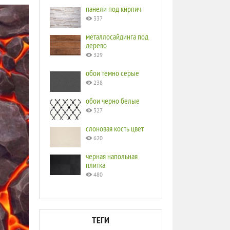
панели под кирпич
337
металлосайдинга под
дерево
329
обои темно серые
238
обои черно белые
327
слоновая кость цвет
620
черная напольная
плитка
480
ТЕГИ