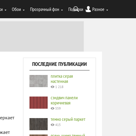
ки
Обои
Прозрачный фон
Поделки
Разное
ПОСЛЕДНИЕ ПУБЛИКАЦИИ
плитка серая
настенная
1 218
сэндвич панели
коричневая
559
веркает
темно серый паркет
415
жает
ясень шимо темный