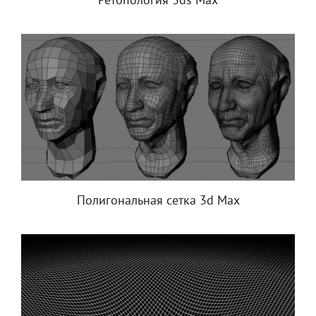
Ретопология 3ds Max
Полигональная сетка 3d Max