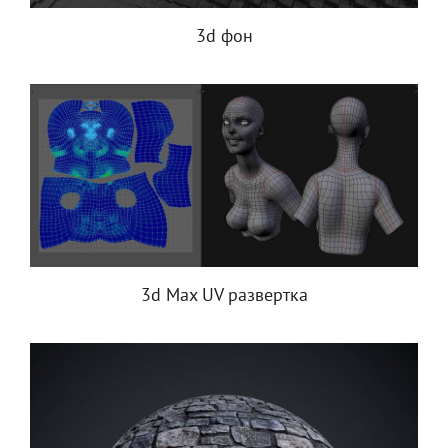
3d фон
3d Max UV развертка