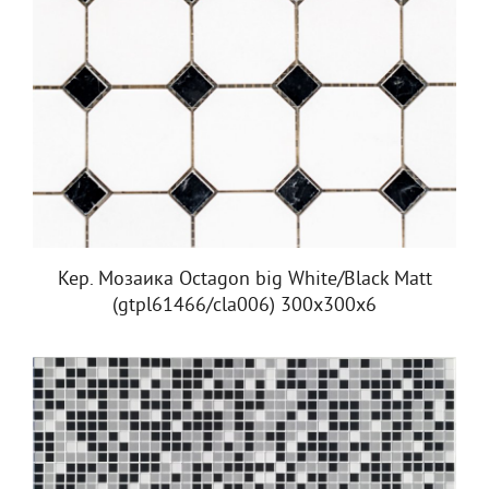
Кер. Мозаика Octagon big White/Black Matt
(gtpl61466/cla006) 300х300х6