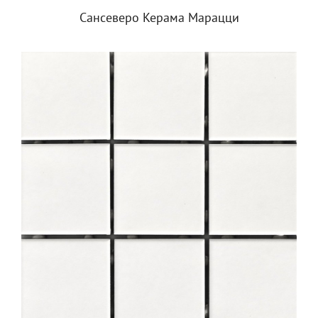
Сансеверо Керама Марацци