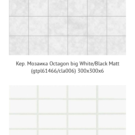
Кер. Мозаика Octagon big White/Black Matt
(gtpl61466/cla006) 300х300х6