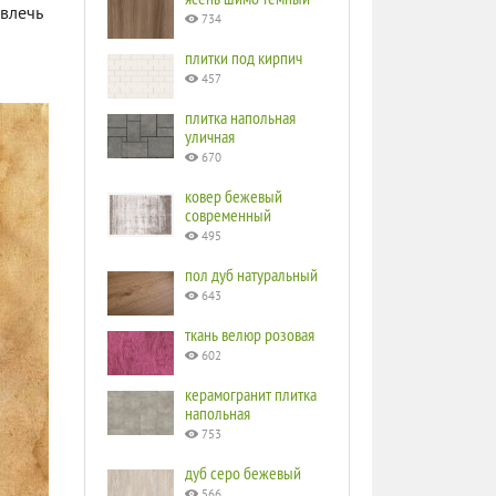
ивлечь
734
плитки под кирпич
457
плитка напольная
уличная
670
ковер бежевый
современный
495
пол дуб натуральный
643
ткань велюр розовая
602
керамогранит плитка
напольная
753
дуб серо бежевый
566