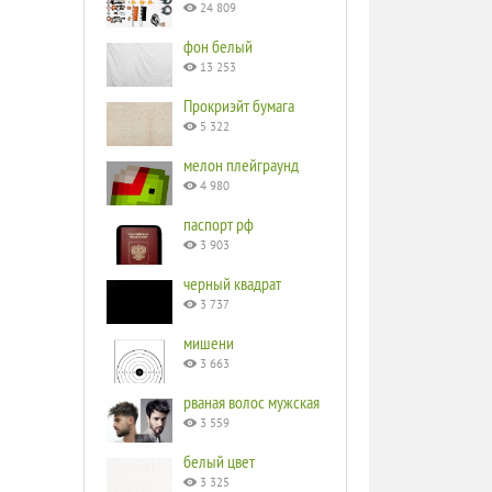
24 809
фон белый
13 253
Прокриэйт бумага
5 322
мелон плейграунд
4 980
паспорт рф
3 903
черный квадрат
3 737
мишени
3 663
рваная волос мужская
3 559
белый цвет
3 325