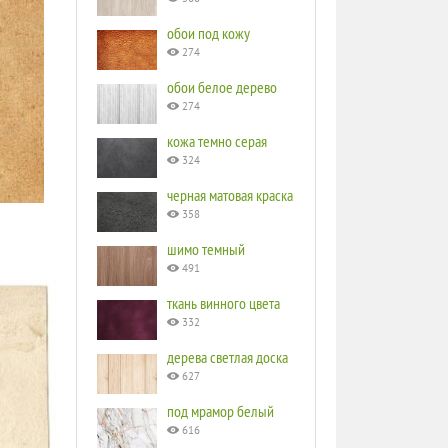
обои под кожу
274
обои белое дерево
274
кожа темно серая
324
черная матовая краска
358
шимо темный
491
ткань винного цвета
332
дерева светлая доска
627
под мрамор белый
616