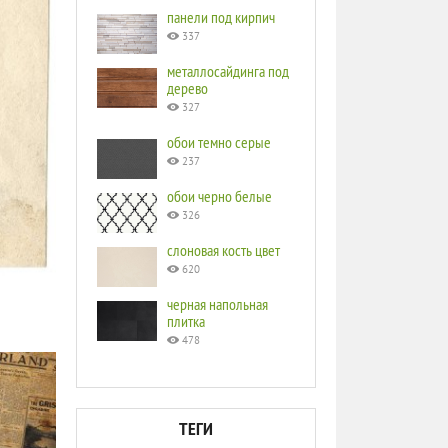
панели под кирпич
337
металлосайдинга под
дерево
327
обои темно серые
237
обои черно белые
326
слоновая кость цвет
620
черная напольная
плитка
478
ТЕГИ