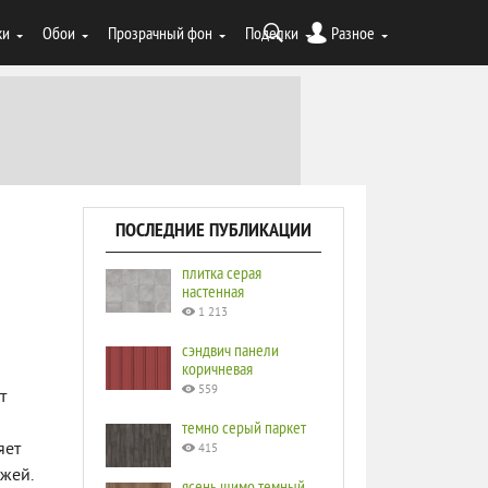
ки
Обои
Прозрачный фон
Поделки
Разное
ПОСЛЕДНИЕ ПУБЛИКАЦИИ
плитка серая
настенная
1 213
сэндвич панели
коричневая
559
т
темно серый паркет
яет
415
жей.
ясень шимо темный