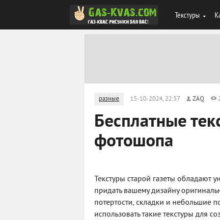
Текстуры
К
разные
15-10-2024, 22:57
ZAQ
Бесплатные тек
фотошопа
Текстуры старой газеты обладают 
придать вашему дизайну оригинальн
потертости, складки и небольшие п
использовать такие текстуры для с