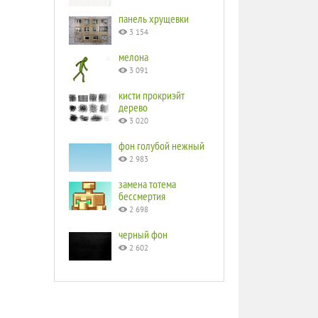
панель хрущевки
3 154
мелона
3 091
кисти прокриэйт
дерево
3 020
фон голубой нежный
2 983
замена тотема
бессмертия
2 698
черный фон
2 602