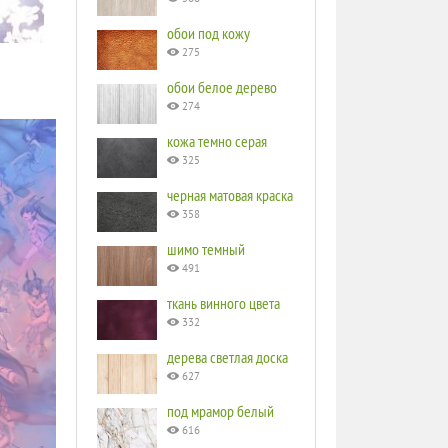
обои под кожу
275
обои белое дерево
274
кожа темно серая
325
черная матовая краска
358
шимо темный
491
ткань винного цвета
332
дерева светлая доска
627
под мрамор белый
616