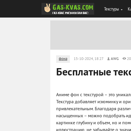
Текстуры
К
фона
15-10-2024, 18:27
AWG
20
Бесплатные тек
Аниме фон с текстурой – это уника
Текстура добавляет изюминку и ори
привлекательным. Благодаря различ
насыщенных – можно подобрать иде
картинке глубину и объем, но и по
иллюстрацию, не забывайте о значи