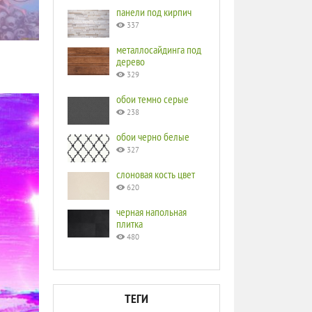
панели под кирпич
337
металлосайдинга под
дерево
329
обои темно серые
238
обои черно белые
327
слоновая кость цвет
620
черная напольная
плитка
480
ТЕГИ