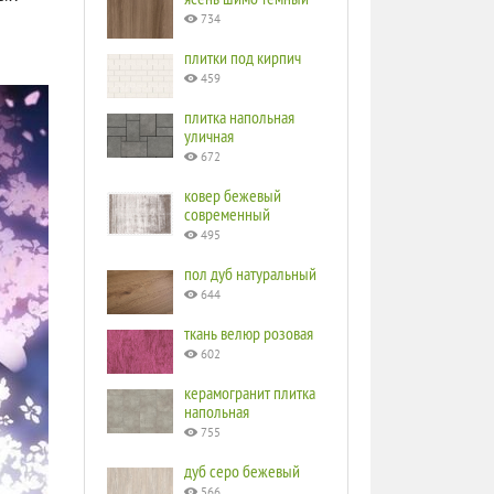
734
плитки под кирпич
459
плитка напольная
уличная
672
ковер бежевый
современный
495
пол дуб натуральный
644
ткань велюр розовая
602
керамогранит плитка
напольная
755
дуб серо бежевый
566