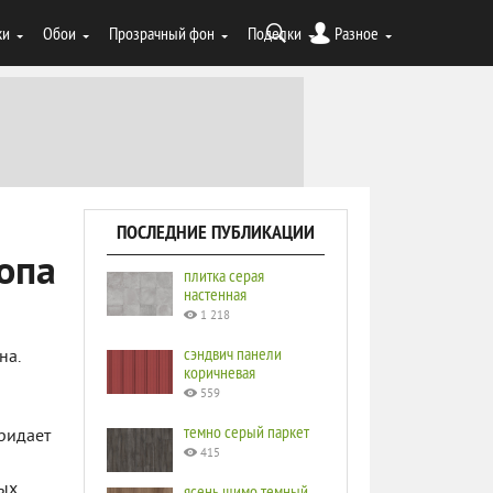
ки
Обои
Прозрачный фон
Поделки
Разное
ПОСЛЕДНИЕ ПУБЛИКАЦИИ
опа
плитка серая
настенная
1 218
сэндвич панели
на.
коричневая
559
темно серый паркет
ридает
415
вых
ясень шимо темный