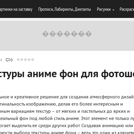
артинки на заставку
Прописи, Лабиринты, Диктанты
Рисунки
Раскрас
4
0
стуры аниме фон для фотош
льное и креативное решение для создания атмосферного дизай
гинальность изображению, делая его более интересным и
ным вариациям текстур – от мягких и пастельных до ярких и
альный фон под любой стиль аниме. Этот элемент не только п
могает выделить ее среди других работ. Создавая анимацию или
мости выбора текстуры аниме фона – ведь это один из ключе