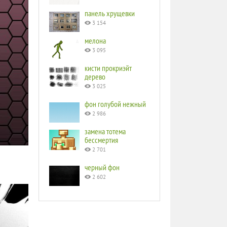
панель хрущевки
3 154
мелона
3 095
кисти прокриэйт
дерево
3 025
фон голубой нежный
2 986
замена тотема
бессмертия
2 701
черный фон
2 602