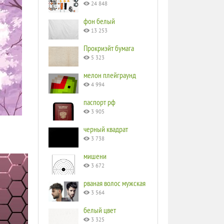
24 848
фон белый
13 253
Прокриэйт бумага
5 323
мелон плейграунд
4 994
паспорт рф
3 905
черный квадрат
3 738
мишени
3 672
рваная волос мужская
3 564
белый цвет
3 325