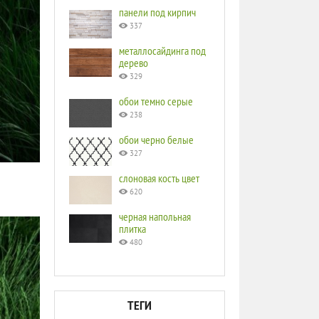
панели под кирпич
337
металлосайдинга под
дерево
329
обои темно серые
238
обои черно белые
327
слоновая кость цвет
620
черная напольная
плитка
480
ТЕГИ