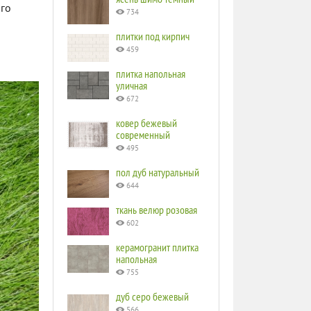
ого
734
плитки под кирпич
459
плитка напольная
уличная
672
ковер бежевый
современный
495
пол дуб натуральный
644
ткань велюр розовая
602
керамогранит плитка
напольная
755
дуб серо бежевый
566