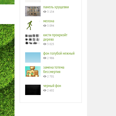
панель хрущевки
3 154
мелона
3 094
кисти прокриэйт
дерево
3 025
фон голубой нежный
2 986
замена тотема
бессмертия
2 701
черный фон
2 602