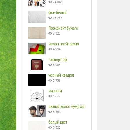
24 843
фон белый
13 253
Прокриэйт бумага
5 323
мелон плейграунд
4 994
паспорт рф
3 905
черный квадрат
3 738
мишени
3 672
рваная волос мужская
3 564
белый цвет
3 325