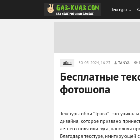
Текстуры
К
обои
30-05-2024, 16:23
TANYA
Бесплатные тек
фотошопа
Текстуры обои "Трава" - это уника
дизайна, которое призвано принест
летнего поля или луга, наполняя п
Благодаря текстуре, имитирующей с