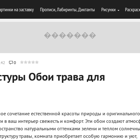
артинки на заставку
Прописи, Лабиринты, Диктанты
Рисунки
Раскрас
142
0
стуры Обои трава для
льное сочетание естественной красоты природы и оригинального
и в ваш интерьер свежесть и комфорт. Эти обои создают атмос
ространство натуральными оттенками зелени и теплом солнечны
труктуру травы, комната приобретает особую гармонию и уют,