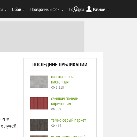
ки
Обои
Прозрачный фон
Поделки
Разное
ПОСЛЕДНИЕ ПУБЛИКАЦИИ
плитка серая
настенная
1 218
сэндвич панели
коричневая
559
феру
темно серый паркет
х лучей.
415
ясень шимо темный