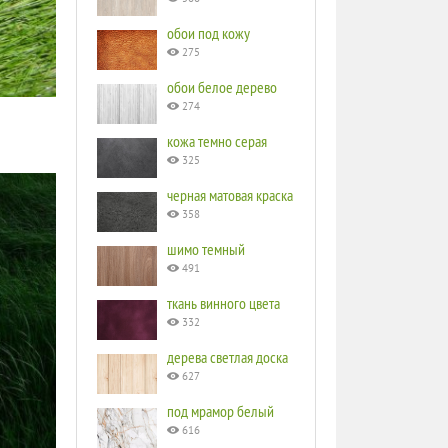
обои под кожу
275
обои белое дерево
274
кожа темно серая
325
черная матовая краска
358
шимо темный
491
ткань винного цвета
332
дерева светлая доска
627
под мрамор белый
616