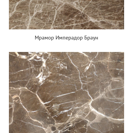
Мрамор Имперадор Браун