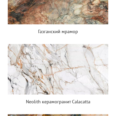
Газганский мрамор
Neolith керамогранит Calacatta