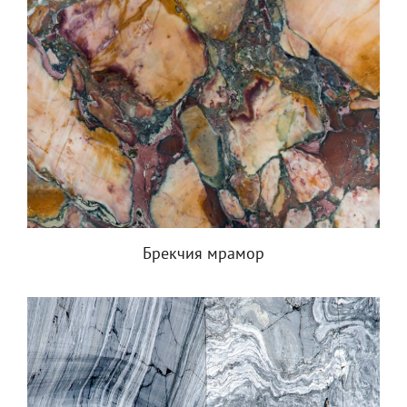
Брекчия мрамор