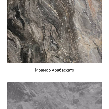
Мрамор Арабескато