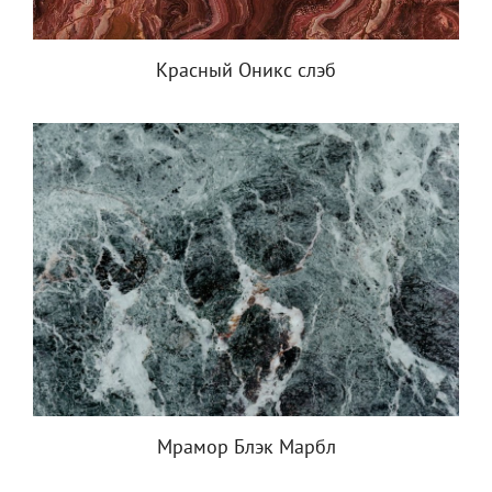
Красный Оникс слэб
Мрамор Блэк Марбл