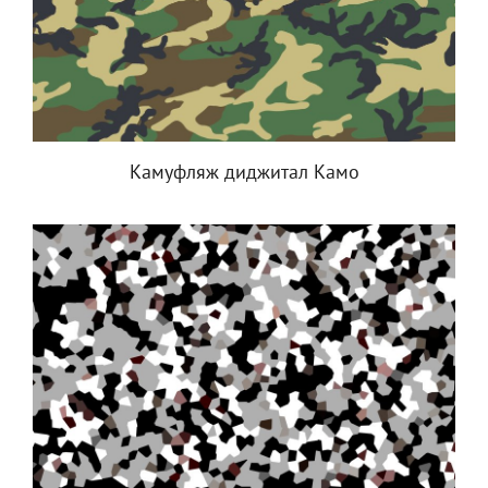
Камуфляж диджитал Камо