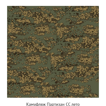
Камуфляж Партизан СС лето