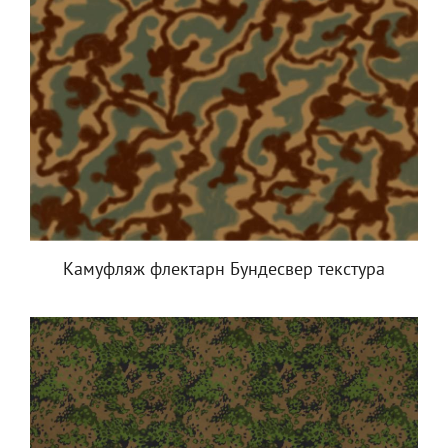
Камуфляж флектарн Бундесвер текстура