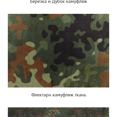
Березка и Дубок камуфляж
Флектарн камуфляж ткань