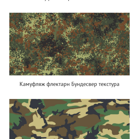
Камуфляж флектарн Бундесвер текстура